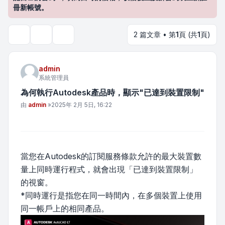
冊新帳號。
2 篇文章 • 第
1
頁 (共
1
頁)
主題工具
搜尋
admin
系統管理員
為何執行Autodesk產品時，顯示"已達到裝置限制"
文章
由
admin
»
2025年 2月 5日, 16:22
當您在Autodesk的訂閱服務條款允許的最大裝置數
量上同時運行程式，就會出現「已達到裝置限制」
的視窗。
*同時運行是指您在同一時間內，在多個裝置上使用
同一帳戶上的相同產品。