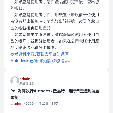
如果您是使用者，請在產品使用完畢後，登出您
的帳號。
如果您是使用者，在共用裝置上發現前一位使用
者沒有登出帳號時，請先登出該帳號，改登入您自
己的帳號後再使用產品。
如果您是主要管理員，請確保每位使用者使用自
己的帳戶，並提醒使用者，如果在公用電腦使用產
品，結束後記得登出帳號。
參考資料來源_聯強雲平台知識庫
Autodesk 已達到設備限制對話框
admin
系統管理員
Re: 為何執行Autodesk產品時，顯示"已達到裝置
限制"
文章
由
admin
»
2026年 1月 22日, 13:57