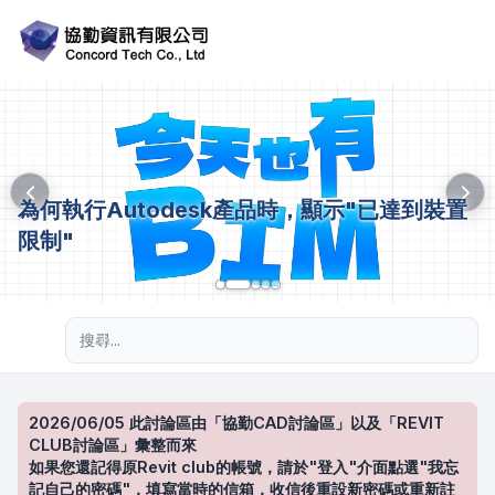
為何執行Autodesk產品時，顯示"已達到裝置
限制"
進階搜尋
2026/06/05 此討論區由「協勤CAD討論區」以及「REVIT
CLUB討論區」彙整而來
如果您還記得原Revit club的帳號，請於"登入"介面點選"我忘
記自己的密碼"，填寫當時的信箱，收信後重設新密碼或重新註