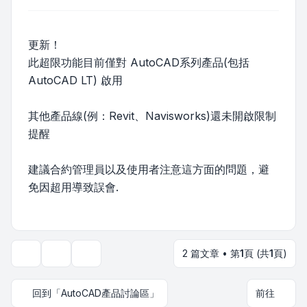
更新！
此超限功能目前僅對 AutoCAD系列產品(包括
AutoCAD LT) 啟用
其他產品線(例：Revit、Navisworks)還未開啟限制
提醒
建議合約管理員以及使用者注意這方面的問題，避
免因超用導致誤會.
2 篇文章 • 第
1
頁 (共
1
頁)
主題工具
顯示和排序選項
回到「AutoCAD產品討論區」
前往