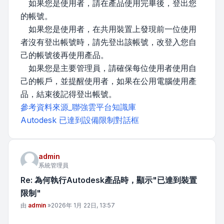
如果您是使用者，請在產品使用完畢後，登出您
的帳號。
如果您是使用者，在共用裝置上發現前一位使用
者沒有登出帳號時，請先登出該帳號，改登入您自
己的帳號後再使用產品。
如果您是主要管理員，請確保每位使用者使用自
己的帳戶，並提醒使用者，如果在公用電腦使用產
品，結束後記得登出帳號。
參考資料來源_聯強雲平台知識庫
Autodesk 已達到設備限制對話框
admin
系統管理員
Re: 為何執行Autodesk產品時，顯示"已達到裝置
限制"
文章
由
admin
»
2026年 1月 22日, 13:57