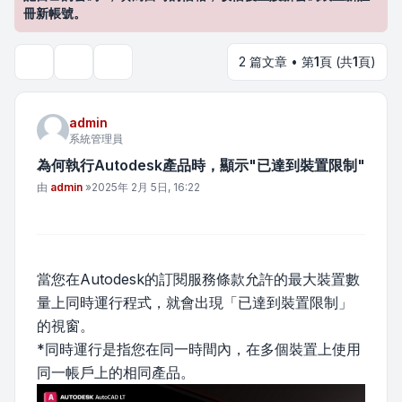
冊新帳號。
2 篇文章 • 第
1
頁 (共
1
頁)
主題工具
搜尋
admin
系統管理員
為何執行Autodesk產品時，顯示"已達到裝置限制"
文章
由
admin
»
2025年 2月 5日, 16:22
當您在Autodesk的訂閱服務條款允許的最大裝置數
量上同時運行程式，就會出現「已達到裝置限制」
的視窗。
*同時運行是指您在同一時間內，在多個裝置上使用
同一帳戶上的相同產品。