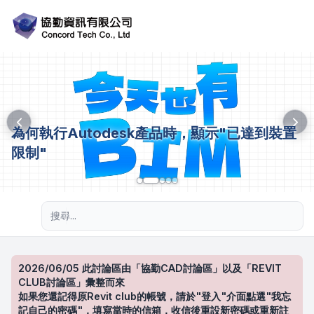
為何執行Autodesk產品時，顯示"已達到裝置
限制"
進階搜尋
2026/06/05 此討論區由「協勤CAD討論區」以及「REVIT
CLUB討論區」彙整而來
如果您還記得原Revit club的帳號，請於"登入"介面點選"我忘
記自己的密碼"，填寫當時的信箱，收信後重設新密碼或重新註