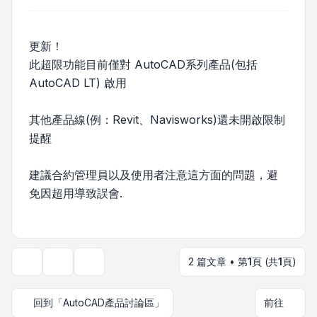
更新！
此超限功能目前僅對 AutoCAD系列產品(包括
AutoCAD LT) 啟用
其他產品線(例：Revit、Navisworks)還未開啟限制
提醒
建議合約管理員以及使用者注意這方面的問題，避
免因超用導致誤會.
2 篇文章 • 第
1
頁 (共
1
頁)
主題工具
顯示和排序選項
回到「AutoCAD產品討論區」
前往