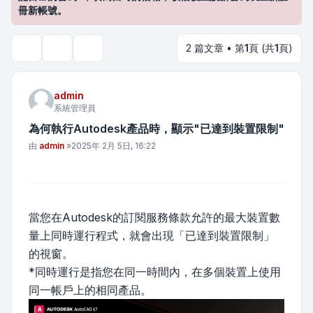
冊新帳號。
2 篇文章 • 第
1
頁 (共
1
頁)
主題工具
搜尋
admin
系統管理員
為何執行Autodesk產品時，顯示"已達到裝置限制"
文章
由
admin
»
2025年 2月 5日, 16:22
當您在Autodesk的訂閱服務條款允許的最大裝置數
量上同時運行程式，就會出現「已達到裝置限制」
的視窗。
*同時運行是指您在同一時間內，在多個裝置上使用
同一帳戶上的相同產品。