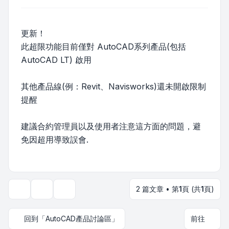
更新！
此超限功能目前僅對 AutoCAD系列產品(包括
AutoCAD LT) 啟用
其他產品線(例：Revit、Navisworks)還未開啟限制
提醒
建議合約管理員以及使用者注意這方面的問題，避
免因超用導致誤會.
2 篇文章 • 第
1
頁 (共
1
頁)
主題工具
顯示和排序選項
回到「AutoCAD產品討論區」
前往