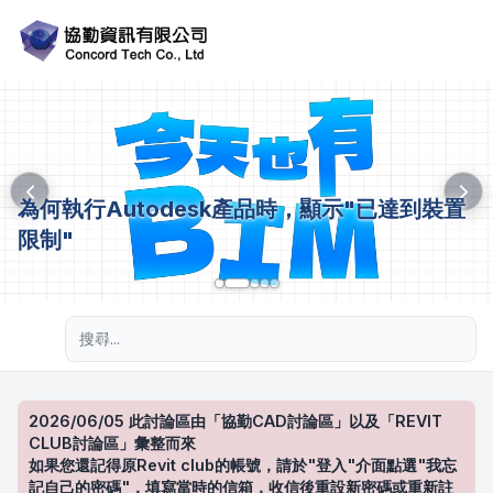
為何執行Autodesk產品時，顯示"已達到裝置
限制"
進階搜尋
2026/06/05 此討論區由「協勤CAD討論區」以及「REVIT
CLUB討論區」彙整而來
如果您還記得原Revit club的帳號，請於"登入"介面點選"我忘
記自己的密碼"，填寫當時的信箱，收信後重設新密碼或重新註