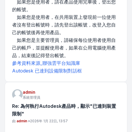
如果您是使用者，請在產品使用完畢後，登出您
的帳號。
如果您是使用者，在共用裝置上發現前一位使用
者沒有登出帳號時，請先登出該帳號，改登入您自
己的帳號後再使用產品。
如果您是主要管理員，請確保每位使用者使用自
己的帳戶，並提醒使用者，如果在公用電腦使用產
品，結束後記得登出帳號。
參考資料來源_聯強雲平台知識庫
Autodesk 已達到設備限制對話框
admin
系統管理員
Re: 為何執行Autodesk產品時，顯示"已達到裝置
限制"
文章
由
admin
»
2026年 1月 22日, 13:57