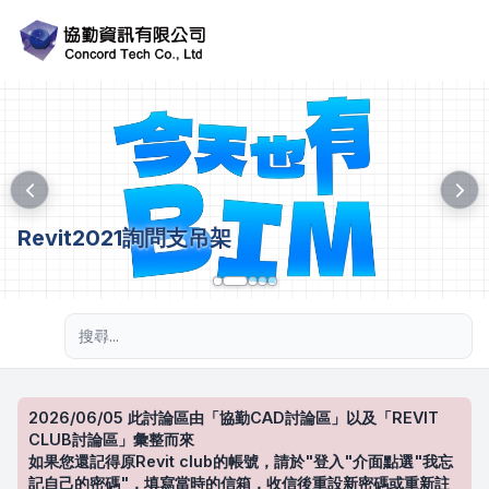
Revit2021詢問支吊架
進階搜尋
2026/06/05 此討論區由「協勤CAD討論區」以及「REVIT
CLUB討論區」彙整而來
如果您還記得原Revit club的帳號，請於"登入"介面點選"我忘
記自己的密碼"，填寫當時的信箱，收信後重設新密碼或重新註