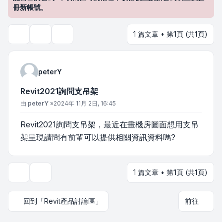
冊新帳號。
1 篇文章 • 第
1
頁 (共
1
頁)
主題工具
搜尋
peterY
Revit2021詢問支吊架
文章
由
peterY
»
2024年 11月 2日, 16:45
Revit2021詢問支吊架，最近在畫機房圖面想用支吊
架呈現請問有前輩可以提供相關資訊資料嗎?
1 篇文章 • 第
1
頁 (共
1
頁)
主題工具
回到「Revit產品討論區」
前往