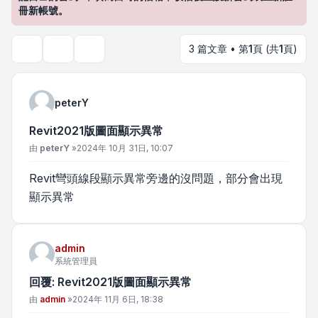
冊新帳號。
3 篇文章 • 第
1
頁 (共
1
頁)
主題工具
搜尋
peterY
Revit2021版圖面顯示異常
文章
由
peterY
»
2024年 10月 31日, 10:07
Revit彎頭線段顯示異常旁邊的沒問題，部分會出現
顯示異常
admin
系統管理員
回覆: Revit2021版圖面顯示異常
文章
由
admin
»
2024年 11月 6日, 18:38