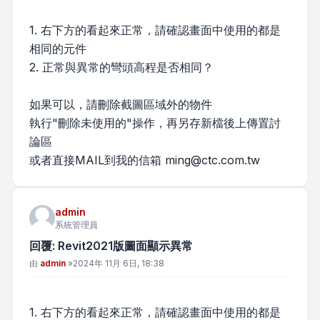
1. 右下方的看起來正常，請確認畫面中使用的都是
相同的元件
2. 正常與異常的彎頭高程是否相同？
如果可以，請刪除截圖區域外的物件
執行"刪除未使用的"操作，再另存新檔後上傳置討
論區
或者直接MAIL到我的信箱
ming@ctc.com.tw
admin
系統管理員
回覆: Revit2021版圖面顯示異常
文章
由
admin
»
2024年 11月 6日, 18:38
1. 右下方的看起來正常，請確認畫面中使用的都是