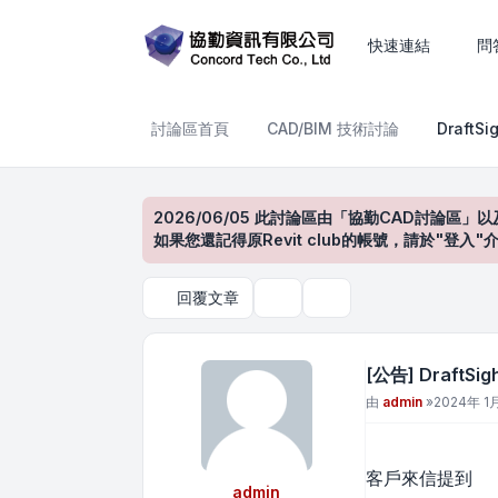
[公告] DraftSight 執行
快速連結
問
討論區首頁
CAD/BIM 技術討論
Draft
2026/06/05 此討論區由「協勤CAD討論區」以
如果您還記得原Revit club的帳號，請於"
回覆文章
主題工具
搜尋
[公告] Draft
文章
由
admin
»
2024年 1月
客戶來信提到
admin