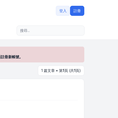
登入
註冊
進階搜尋
新註冊新帳號。
1 篇文章 • 第
1
頁 (共
1
頁)