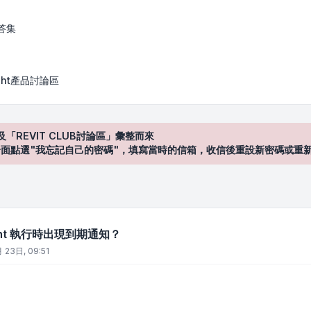
時出現到期通知？
答集
Sight產品討論區
及「REVIT CLUB討論區」彙整而來
登入"介面點選"我忘記自己的密碼"，填寫當時的信箱，收信後重設新密碼或重
Sight 執行時出現到期通知？
 23日, 09:51