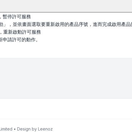
」，暫停許可服務
新啟動」，並依畫面選取要重新啟用的產品序號，進而完成啟用產品
」，重新啟動許可服務
新申請許可的動作。
imited • Design by
Leenoz