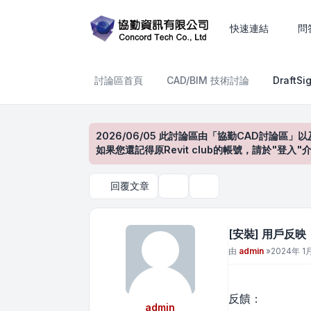
[安裝] 用戶反映，新購 Dra
快速連結
問
討論區首頁
CAD/BIM 技術討論
Draft
2026/06/05 此討論區由「協勤CAD討論區」以
如果您還記得原Revit club的帳號，請於"
回覆文章
主題工具
搜尋
[安裝] 用戶反映
文章
由
admin
»
2024年 1月
反饋：
admin