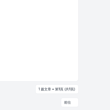
1 篇文章 • 第
1
頁 (共
1
頁)
前往