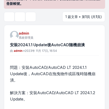
冊新帳號。
1 篇文章 • 第
1
頁 (共
1
頁)
主題工具
搜尋
admin
系統管理員
安裝2024.1.1 Update後AutoCAD隨機崩潰
文章
由
admin
»
2023年 11月 17日, 16:54
問題：安裝AutoCAD/AutoCAD LT 2024.1.1
Update後，AutoCAD在拖曳物件或區塊時隨機崩
潰。
解決方案：安裝AutoCAD/AutoCAD LT 2024.1.2
Update。