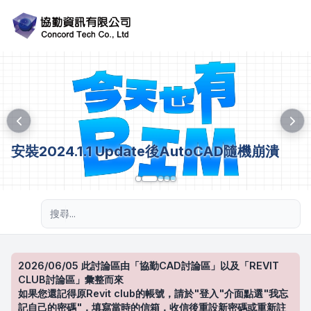
安裝2024.1.1 Update後AutoCAD隨機崩潰
進階搜尋
2026/06/05 此討論區由「協勤CAD討論區」以及「REVIT
CLUB討論區」彙整而來
如果您還記得原Revit club的帳號，請於"登入"介面點選"我忘
記自己的密碼"，填寫當時的信箱，收信後重設新密碼或重新註