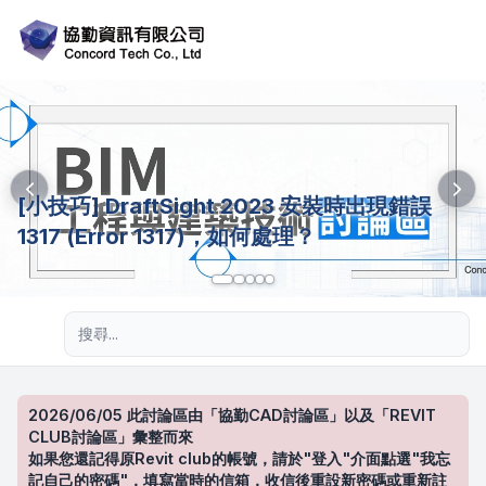
[小技巧] DraftSight 2023 安裝時出現錯誤
1317 (Error 1317)，如何處理？
進階搜尋
2026/06/05 此討論區由「協勤CAD討論區」以及「REVIT
CLUB討論區」彙整而來
如果您還記得原Revit club的帳號，請於"登入"介面點選"我忘
記自己的密碼"，填寫當時的信箱，收信後重設新密碼或重新註