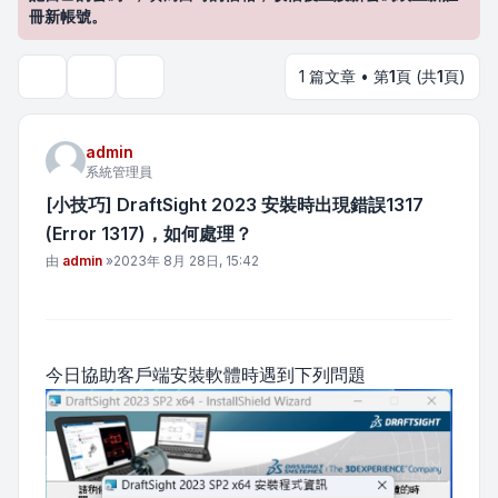
冊新帳號。
1 篇文章 • 第
1
頁 (共
1
頁)
主題工具
搜尋
admin
系統管理員
[小技巧] DraftSight 2023 安裝時出現錯誤1317
(Error 1317)，如何處理？
文章
由
admin
»
2023年 8月 28日, 15:42
今日協助客戶端安裝軟體時遇到下列問題