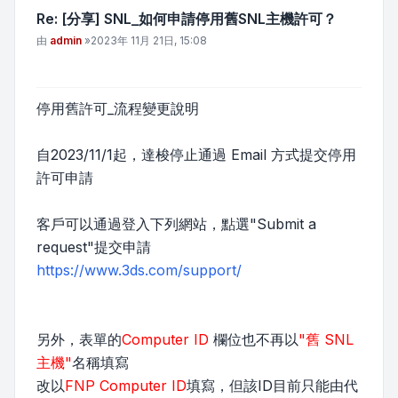
Re: [分享] SNL_如何申請停用舊SNL主機許可？
文章
由
admin
»
2023年 11月 21日, 15:08
停用舊許可_流程變更說明
自2023/11/1起，達梭停止通過 Email 方式提交停用
許可申請
客戶可以通過登入下列網站，點選"Submit a
request"提交申請
https://www.3ds.com/support/
另外，表單的
Computer ID
欄位也不再以
"舊 SNL
主機"
名稱填寫
改以
FNP Computer ID
填寫，但該ID目前只能由代