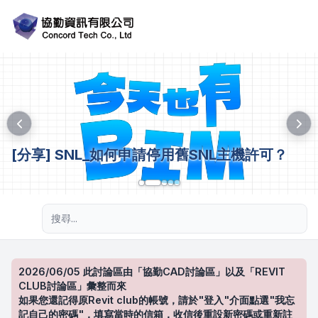
[分享] SNL_如何申請停用舊SNL主機許可？
進階搜尋
2026/06/05 此討論區由「協勤CAD討論區」以及「REVIT
CLUB討論區」彙整而來
如果您還記得原Revit club的帳號，請於"登入"介面點選"我忘
記自己的密碼"，填寫當時的信箱，收信後重設新密碼或重新註