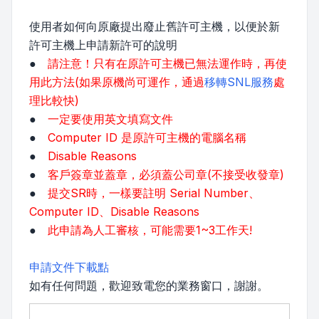
使用者如何向原廠提出廢止舊許可主機，以便於新
許可主機上申請新許可的說明
●
請注意！只有在原許可主機已無法運作時，再使
用此方法(如果原機尚可運作，通過
移轉SNL服務
處
理比較快)
●
一定要使用英文填寫文件
●
Computer ID 是原許可主機的電腦名稱
●
Disable Reasons
●
客戶簽章並蓋章，必須蓋公司章(不接受收發章)
●
提交SR時，一樣要註明 Serial Number、
Computer ID、Disable Reasons
●
此申請為人工審核，可能需要1~3工作天!
申請文件下載點
如有任何問題，歡迎致電您的業務窗口，謝謝。