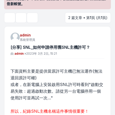
冊新帳號。
2 篇文章 • 第
1
頁 (共
1
頁)
主題工具
搜尋
admin
系統管理員
[分享] SNL_如何申請停用舊SNL主機許可？
文章
由
admin
»
2023年 3月 2日, 15:21
下面資料主要是提供當原許可主機已無法運作(無法
退回原許可權)
或者，在新電腦上安裝啟用SNL許可時看到"啟動交
易失敗：超過啟動次數。請從另一台電腦停用一個
使用許可並再試一次…"
所以，紀錄SNL主機名稱這件事情很重要！