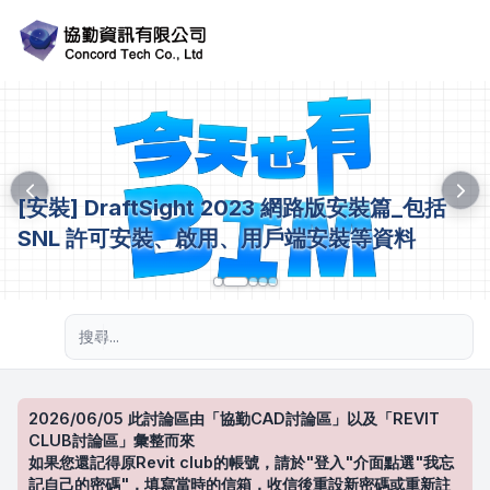
[安裝] DraftSight 2023 網路版安裝篇_包括
SNL 許可安裝、啟用、用戶端安裝等資料
進階搜尋
2026/06/05 此討論區由「協勤CAD討論區」以及「REVIT
CLUB討論區」彙整而來
如果您還記得原Revit club的帳號，請於"登入"介面點選"我忘
記自己的密碼"，填寫當時的信箱，收信後重設新密碼或重新註