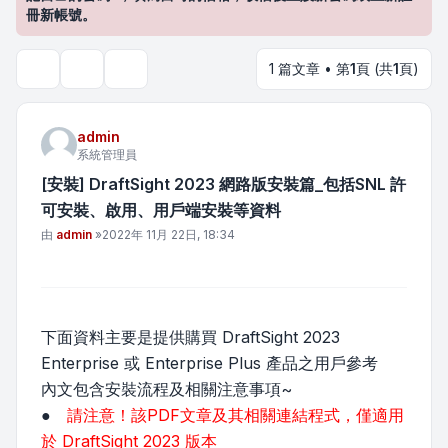
冊新帳號。
1 篇文章 • 第
1
頁 (共
1
頁)
主題工具
搜尋
admin
系統管理員
[安裝] DraftSight 2023 網路版安裝篇_包括SNL 許
可安裝、啟用、用戶端安裝等資料
文章
由
admin
»
2022年 11月 22日, 18:34
下面資料主要是提供購買 DraftSight 2023
Enterprise 或 Enterprise Plus 產品之用戶參考
內文包含安裝流程及相關注意事項~
●
請注意！該PDF文章及其相關連結程式，僅適用
於 DraftSight 2023 版本