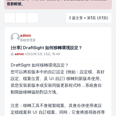
冊新帳號。
3 篇文章 • 第
1
頁 (共
1
頁)
主題工具
搜尋
admin
系統管理員
[分享] DraftSight 如何移轉環境設定？
文章
由
admin
»
2022年 5月 23日, 15:49
DraftSight 如何移轉環境設定？
您可以將前版本中的自訂設定 (例如：設定檔、喜好
設定、檔案位置、及 UI 自訂) 移轉到新版本使用。
當您安裝新版本或安裝同版更新程式時，系統會自
動開啟移轉協助對話方塊。
注意：移轉工具不會複製檔案。其會合併使用者設
定檔檔案和 UI 自訂檔案。同時，它會將搜尋路徑導