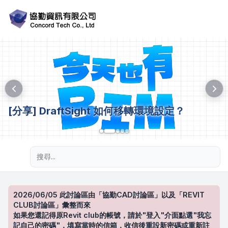
[分享] DraftSight 如何移轉環境設定？
進階搜尋
2026/06/05 此討論區由「協勤CAD討論區」以及「REVIT
CLUB討論區」彙整而來
如果您還記得原Revit club的帳號，請於"登入"介面點選"我忘
記自己的密碼"，填寫當時的信箱，收信後重設新密碼或重新註