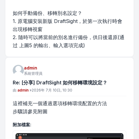
如何手動備份、移轉別名設定？
1. 原電腦安裝新版 DraftSight，於第一次執行時會
出現移轉視窗
2. 隨時可以將當前的別名進行備份，供日後還原(通
过 上圖5 的輸出、輸入選項完成)
admin
系統管理員
Re: [分享] DraftSight 如何移轉環境設定？
文章
由
admin
»
2026年 7月 10日, 10:30
這裡補充一個通過選項移轉環境配置的方法
步驟請參見附圖
附加檔案: