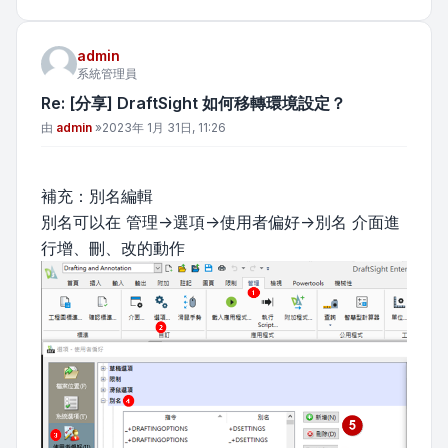
admin
系統管理員
Re: [分享] DraftSight 如何移轉環境設定？
文章
由
admin
»
2023年 1月 31日, 11:26
補充：別名編輯
別名可以在 管理->選項->使用者偏好->別名 介面進
行增、刪、改的動作