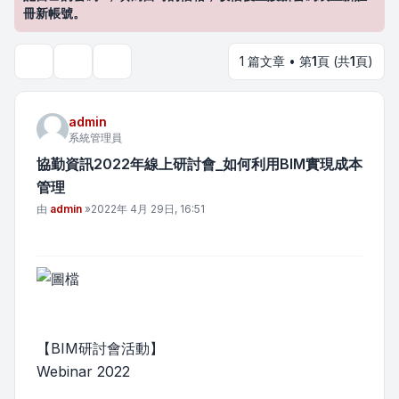
冊新帳號。
1 篇文章 • 第
1
頁 (共
1
頁)
主題工具
搜尋
admin
系統管理員
協勤資訊2022年線上研討會_如何利用BIM實現成本
管理
文章
由
admin
»
2022年 4月 29日, 16:51
【BIM研討會活動】
Webinar 2022