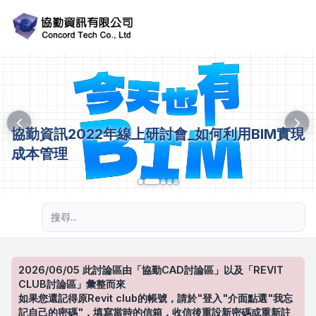
協勤資訊2022年線上研討會_如何利用BIM實現
成本管理
進階搜尋
2026/06/05 此討論區由「協勤CAD討論區」以及「REVIT
CLUB討論區」彙整而來
如果您還記得原Revit club的帳號，請於"登入"介面點選"我忘
記自己的密碼"，填寫當時的信箱，收信後重設新密碼或重新註