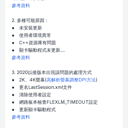
參考資料
2. 多種可能原因：
● 未安裝更新
● 使用者環境異常
● C++資源庫有問題
● 顯卡驅動程式未更新....
參考資料
3. 2020以後版本出現該問題的處理方式
● 2K、4K螢幕(
高解析螢幕調整DPI方法
)
● 更名LastSession.xml文件
● 清除使用者設定
● 網路板本檢查FLEXLM_TIMEOUT設定
● 更新顯卡驅動程式
參考資料