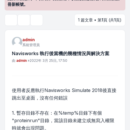
冊新帳號。
1 篇文章 • 第
1
頁 (共
1
頁)
主題工具
搜尋
admin
系統管理員
Navisworks 執行後當機的幾種情況與解決方案
文章
由
admin
»
2022年 3月 25日, 17:50
使用者反應執行Navisworks Simulate 2018後直接
跳出至桌面，沒有任何錯誤
1. 暫存目錄不存在：在%temp%目錄下有個
"proteinrun"目錄，當該目錄未建立或無寫入權限
時就會出現問題。