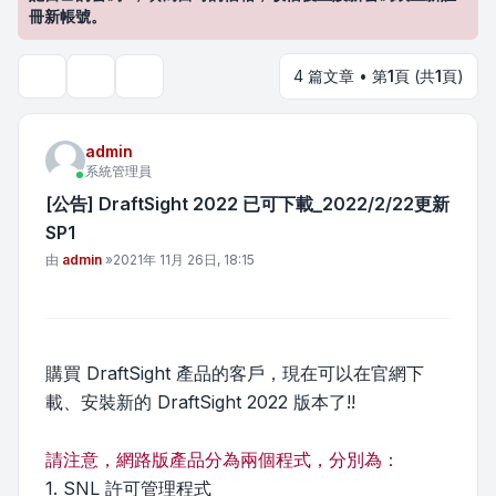
冊新帳號。
4 篇文章 • 第
1
頁 (共
1
頁)
主題工具
搜尋
admin
系統管理員
[公告] DraftSight 2022 已可下載_2022/2/22更新
SP1
文章
由
admin
»
2021年 11月 26日, 18:15
購買 DraftSight 產品的客戶，現在可以在官網下
載、安裝新的 DraftSight 2022 版本了!!
請注意，網路版產品分為兩個程式，分別為：
1. SNL 許可管理程式