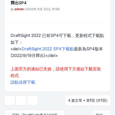
釋出SP4
文章
由
admin
»
2022年 9月 22日, 10:58
DraftSight 2022 已有SP4可下載，更新程式下載點
如下：
<del>
DraftSight 2022 SP4下載點
最新為SP4版本
(2022/9/19月釋出)</del>
上面官方的連結已失效，請使用下方連結下載安裝
程式
請點這裡下載
4 篇文章 • 第
1
頁 (共
1
頁)
主題工具
顯示和排序選項