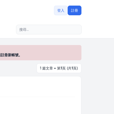
登入
註冊
進階搜尋
新註冊新帳號。
1 篇文章 • 第
1
頁 (共
1
頁)