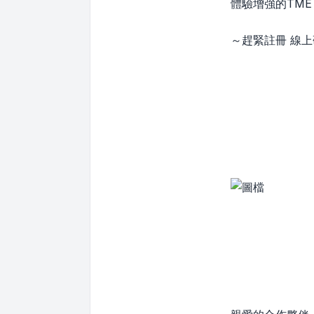
體驗增強的TME
～趕緊註冊 線