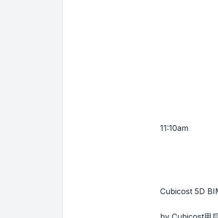
11:10am
Cubicost 5
by Cubicost