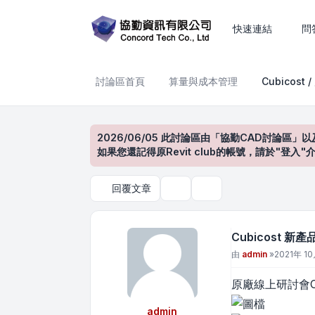
Cubicost 新產品發布會_
快速連結
問
討論區首頁
算量與成本管理
Cubicost 
2026/06/05 此討論區由「協勤CAD討論區」以
如果您還記得原Revit club的帳號，請於"
回覆文章
主題工具
搜尋
Cubicost 
文章
由
admin
»
2021年 10
原廠線上研討會Cubi
admin