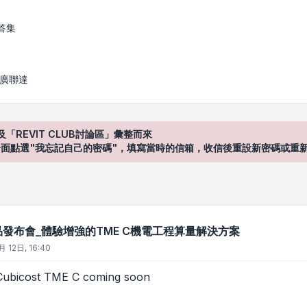
體驗增強的TME C機電工程算量解決方案
答集
/ 廣聯達
及「REVIT CLUB討論區」彙整而來
登入"介面點選"我忘記自己的密碼"，填寫當時的信箱，收信後重設新密碼或重
新產品發布會_體驗增強的TME C機電工程算量解決方案
月 12日, 16:40
cost TME C coming soon