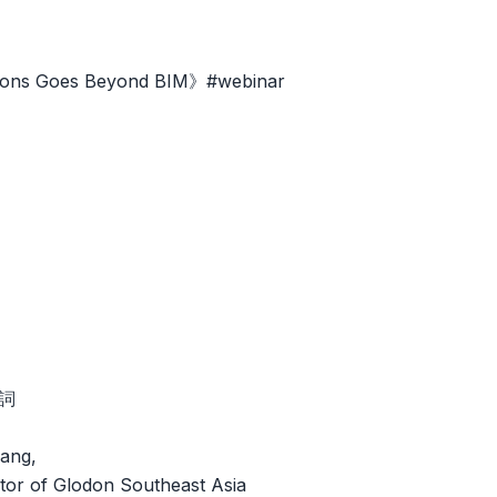
ions Goes Beyond BIM》#webinar
詞
ang,
tor of Glodon Southeast Asia