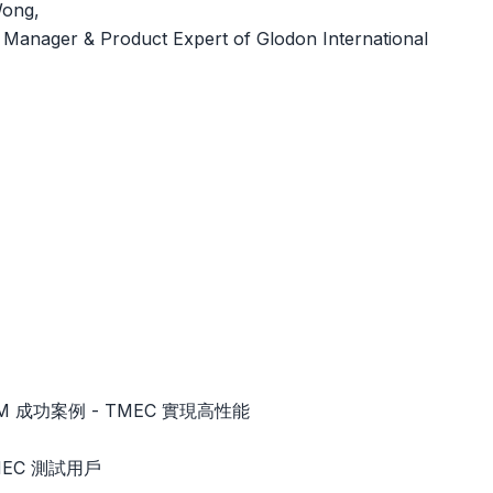
Wong,
 Manager & Product Expert of Glodon International
 BIM 成功案例 - TMEC 實現高性能
 TMEC 測試用戶