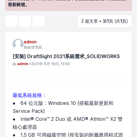
冊新帳號。
2 篇文章 • 第
1
頁 (共
1
頁)
主題工具
搜尋
admin
系統管理員
[安裝] DraftSight 2021系統需求_SOLIDWORKS
文章
由
admin
»
2021年 6月 16日, 13:50
最低系統規格：
● 64 位元版：Windows 10 (搭載最新更新和
Service Pack)
● Intel® Core™ 2 Duo 或 AMD® Athlon™ X2 雙
核心處理器
● 1.5 GB 可用磁碟空間 (視安裝的附屬應用程式而