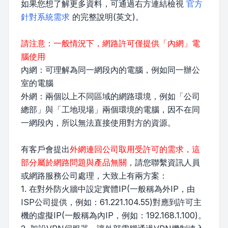
如果您想了解更多資料，可通過右方連結檢視
官方
針對系統需求
的完整說明(英文)。
請注意：一般情況下，網路許可僅提供「內網」電
腦使用
內網：可理解為同一網段內的電腦，例如同一辦公
室的電腦
外網：兩個以上不同區域的網路環境，例如「公司
總部」與「工地現場」兩個環境的電腦，因不在同
一網段內，所以無法直接使用對方的資源。
有客戶會提出
外網連回公司取用受許可的需求，這
部分屬於網路問題與產品無關
，請您聯繫資訊人員
或網路服務公司處理，大致上有兩方案：
1. 在對外防火牆中設定實體IP(一般稱為外IP，由
ISP公司提供，例如：61.221.104.55)對應到許可主
機的虛擬IP(一般稱為內IP，例如：192.168.1.100)。