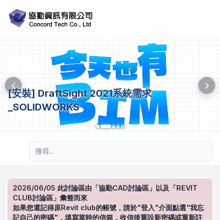
[安裝] DraftSight 2021系統需求
_SOLIDWORKS
進階搜尋
2026/06/05 此討論區由「協勤CAD討論區」以及「REVIT
CLUB討論區」彙整而來
如果您還記得原Revit club的帳號，請於"登入"介面點選"我忘
記自己的密碼"，填寫當時的信箱，收信後重設新密碼或重新註