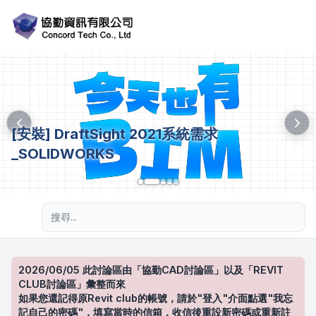
[安裝] DraftSight 2021系統需求
_SOLIDWORKS
進階搜尋
2026/06/05 此討論區由「協勤CAD討論區」以及「REVIT
CLUB討論區」彙整而來
如果您還記得原Revit club的帳號，請於"登入"介面點選"我忘
記自己的密碼"，填寫當時的信箱，收信後重設新密碼或重新註