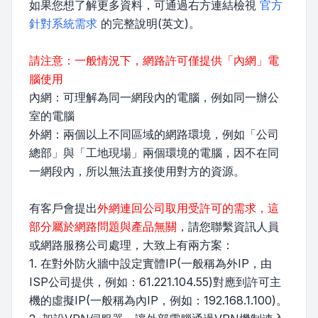
如果您想了解更多資料，可通過右方連結檢視
官方
針對系統需求
的完整說明(英文)。
請注意：一般情況下，網路許可僅提供「內網」電
腦使用
內網：可理解為同一網段內的電腦，例如同一辦公
室的電腦
外網：兩個以上不同區域的網路環境，例如「公司
總部」與「工地現場」兩個環境的電腦，因不在同
一網段內，所以無法直接使用對方的資源。
有客戶會提出
外網連回公司取用受許可的需求，這
部分屬於網路問題與產品無關
，請您聯繫資訊人員
或網路服務公司處理，大致上有兩方案：
1. 在對外防火牆中設定實體IP(一般稱為外IP，由
ISP公司提供，例如：61.221.104.55)對應到許可主
機的虛擬IP(一般稱為內IP，例如：192.168.1.100)。