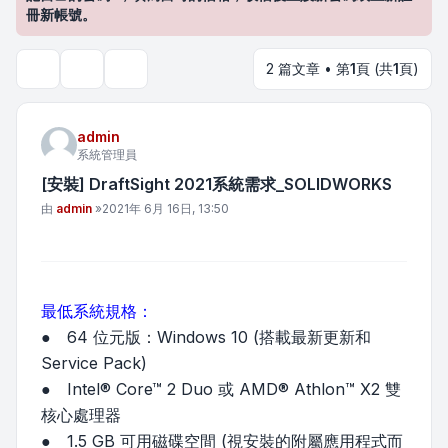
冊新帳號。
2 篇文章 • 第
1
頁 (共
1
頁)
主題工具
搜尋
admin
系統管理員
[安裝] DraftSight 2021系統需求_SOLIDWORKS
文章
由
admin
»
2021年 6月 16日, 13:50
最低系統規格：
● 64 位元版：Windows 10 (搭載最新更新和
Service Pack)
● Intel® Core™ 2 Duo 或 AMD® Athlon™ X2 雙
核心處理器
● 1.5 GB 可用磁碟空間 (視安裝的附屬應用程式而