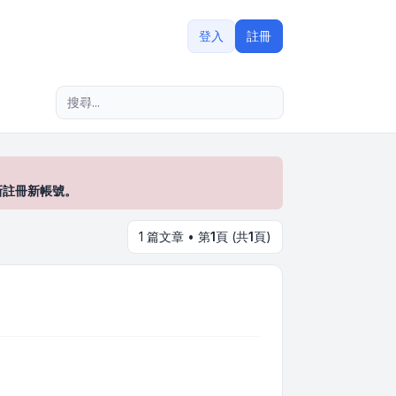
登入
註冊
進階搜尋
新註冊新帳號。
1 篇文章 • 第
1
頁 (共
1
頁)