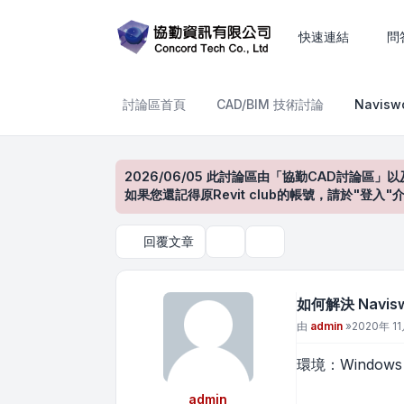
如何解決 Navisworks Se
快速連結
問
討論區首頁
CAD/BIM 技術討論
Navis
2026/06/05 此討論區由「協勤CAD討論區」以
如果您還記得原Revit club的帳號，請於"
回覆文章
主題工具
搜尋
如何解決 Navis
文章
由
admin
»
2020年 11
環境：Windows 7
admin