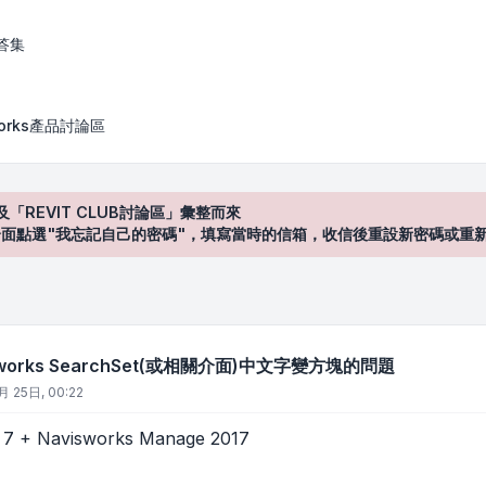
archSet(或相關介面)中文字變方塊的問題
答集
works產品討論區
及「REVIT CLUB討論區」彙整而來
登入"介面點選"我忘記自己的密碼"，填寫當時的信箱，收信後重設新密碼或重
works SearchSet(或相關介面)中文字變方塊的問題
月 25日, 00:22
 + Navisworks Manage 2017