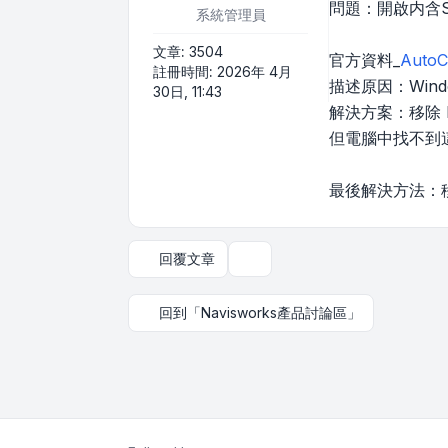
問題：開啟内含S
系統管理員
文章:
3504
官方資料_
Aut
註冊時間:
2026年 4月
描述原因：Windo
30日, 11:43
解決方案：移除 K
但電腦中找不到
最後解決方法：移除
回覆文章
主題工具
回到「Navisworks產品討論區」