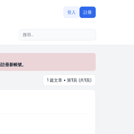
登入
註冊
進階搜尋
新註冊新帳號。
1 篇文章 • 第
1
頁 (共
1
頁)