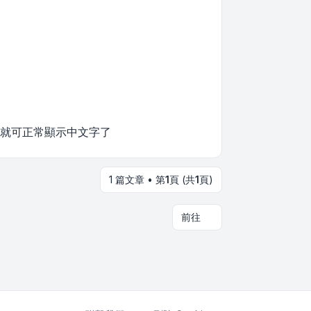
開機，就可正常顯示中文字了
1 篇文章 • 第
1
頁 (共
1
頁)
前往