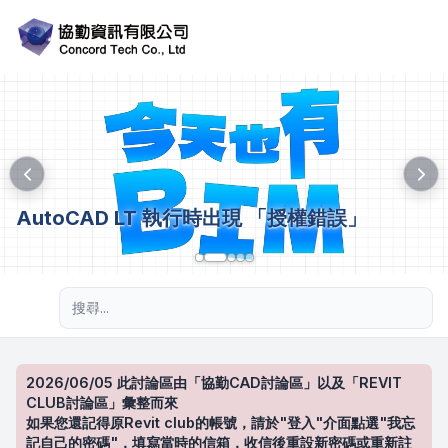
AutoCAD LT 執行時出現 「授權錯誤」
進階搜尋
2026/06/05 此討論區由「協勤CAD討論區」以及「REVIT
CLUB討論區」彙整而來
如果您還記得原Revit club的帳號，請於"登入"介面點選"我忘
記自己的密碼"，填寫當時的信箱，收信後重設新密碼或重新註