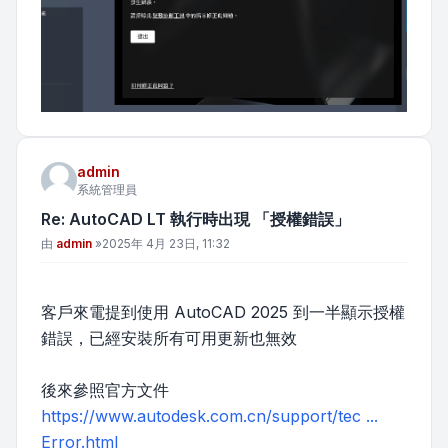
admin
系統管理員
Re: AutoCAD LT 執行時出現 「授權錯誤」
文章
由
admin
»
2025年 4月 23日, 11:32
客戶來電提到使用 AutoCAD 2025 到一半顯示授權
錯誤，已經安裝所有可用更新也無效
後來參照官方文件
https://www.autodesk.com.cn/support/tec ...
Error.html