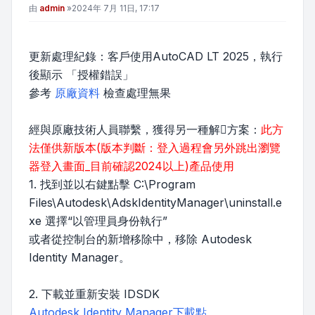
文章
由
admin
»
2024年 7月 11日, 17:17
更新處理紀錄：客戶使用AutoCAD LT 2025，執行
後顯示 「授權錯誤」
參考
原廠資料
檢查處理無果
經與原廠技術人員聯繫，獲得另一種解方案：
此方
法僅供新版本(版本判斷：登入過程會另外跳出瀏覽
器登入畫面_目前確認2024以上)產品使用
1. 找到並以右鍵點擊 C:\Program
Files\Autodesk\AdskIdentityManager\uninstall.e
xe 選擇“以管理員身份執行”
或者從控制台的新增移除中，移除 Autodesk
Identity Manager。
2. 下載並重新安裝 IDSDK
Autodesk Identity Manager下載點