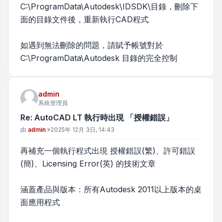
C:\ProgramData\Autodesk\IDSDK\目錄，刪除下
面的目錄文件後，重新執行CAD程式
如遇到無法刪除的問題，請賦予帳號對於
C:\ProgramData\Autodesk 目錄的完全控制
admin
系統管理員
Re: AutoCAD LT 執行時出現 「授權錯誤」
文章
由
admin
»
2025年 12月 3日, 14:43
再補充一個執行程式出現 授權錯誤(繁)、許可錯誤
(簡)、Licensing Error(英) 的技術文章
涵蓋產品與版本：所有Autodesk 2011以上版本的桌
面應用程式