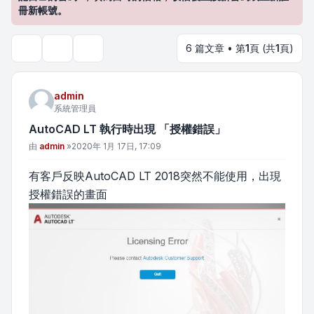
冊新帳號。
6 篇文章 • 第
1
頁 (共
1
頁)
主題工具
搜尋
admin
系統管理員
AutoCAD LT 執行時出現 「授權錯誤」
文章
由
admin
»
2020年 1月 17日, 17:09
有客戶反映AutoCAD LT 2018突然不能使用，出現
授權錯誤的畫面