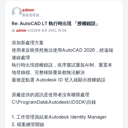
admin
系統管理員
Re: AutoCAD LT 執行時出現 「授權錯誤」
文章
由
admin
»
2025年 8月 29日, 15:06
添加新處理方案
使用者反映突然無法使用AutoCAD 2026，經遠端
連線處理
執行時出現授權錯誤，依序嘗試重裝AIM、重置本
地登錄檔、完整移除重裝都無法解決
最後是點選 Autodesk ID 登入就顯示授權錯誤
原廠提供的資訊是使用者沒有權限處理
C:\ProgramData\Autodesk\IDSDK\目錄
1. 工作管理員結束Autodesk Identity Manager
2. 檔案總管開啟