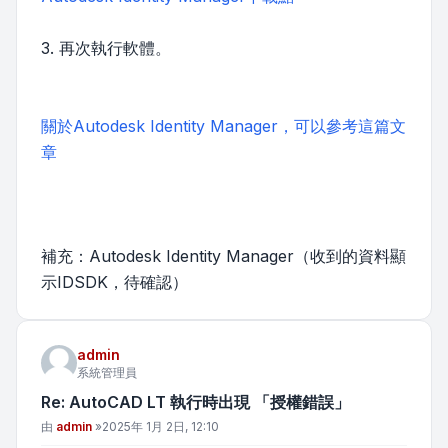
3. 再次執行軟體。
關於Autodesk Identity Manager，可以參考這篇文
章
補充：Autodesk Identity Manager（收到的資料顯
示IDSDK，待確認）
admin
系統管理員
Re: AutoCAD LT 執行時出現 「授權錯誤」
文章
由
admin
»
2025年 1月 2日, 12:10