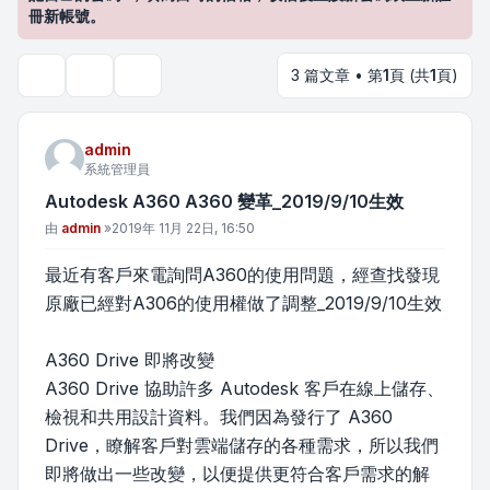
冊新帳號。
3 篇文章 • 第
1
頁 (共
1
頁)
主題工具
搜尋
admin
系統管理員
Autodesk A360 A360 變革_2019/9/10生效
文章
由
admin
»
2019年 11月 22日, 16:50
最近有客戶來電詢問A360的使用問題，經查找發現
原廠已經對A306的使用權做了調整_2019/9/10生效
A360 Drive 即將改變
A360 Drive 協助許多 Autodesk 客戶在線上儲存、
檢視和共用設計資料。我們因為發行了 A360
Drive，瞭解客戶對雲端儲存的各種需求，所以我們
即將做出一些改變，以便提供更符合客戶需求的解