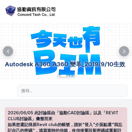
Autodesk A360 A360 變革_2019/9/10生效
進階搜尋
2026/06/05 此討論區由「協勤CAD討論區」以及「REVIT
CLUB討論區」彙整而來
如果您還記得原Revit club的帳號，請於"登入"介面點選"我忘
記自己的密碼"，填寫當時的信箱，收信後重設新密碼或重新註