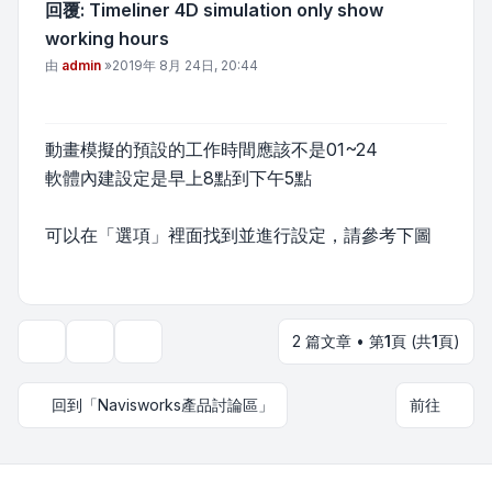
回覆: Timeliner 4D simulation only show
working hours
文章
由
admin
»
2019年 8月 24日, 20:44
動畫模擬的預設的工作時間應該不是01~24
軟體內建設定是早上8點到下午5點
可以在「選項」裡面找到並進行設定，請參考下圖
2 篇文章 • 第
1
頁 (共
1
頁)
主題工具
顯示和排序選項
回到「Navisworks產品討論區」
前往