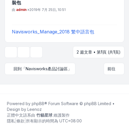
裝包
文章
由
admin
»
2019年 7月 25日, 10:51
Navisworks_Manage_2018 繁中語言包
2 篇文章 • 第
1
頁 (共
1
頁)
主題工具
顯示和排序選項
回到「Navisworks產品討論區」
前往
Powered by
phpBB
® Forum Software © phpBB Limited •
Design by
Leenoz
正體中文語系由
竹貓星球
維護製作
隱私
|
條款
|
所有顯示的時間為
UTC+08:00