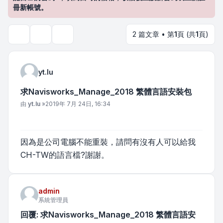
冊新帳號。
2 篇文章 • 第
1
頁 (共
1
頁)
主題工具
搜尋
yt.lu
求Navisworks_Manage_2018 繁體言語安裝包
文章
由
yt.lu
»
2019年 7月 24日, 16:34
因為是公司電腦不能重裝，請問有沒有人可以給我
CH-TW的語言檔?謝謝。
admin
系統管理員
回覆: 求Navisworks_Manage_2018 繁體言語安