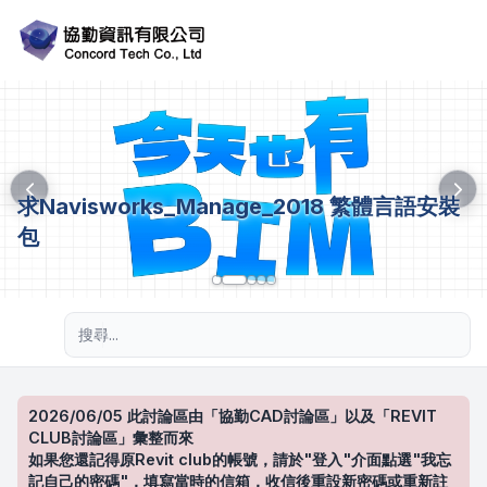
求Navisworks_Manage_2018 繁體言語安裝
包
進階搜尋
2026/06/05 此討論區由「協勤CAD討論區」以及「REVIT
CLUB討論區」彙整而來
如果您還記得原Revit club的帳號，請於"登入"介面點選"我忘
記自己的密碼"，填寫當時的信箱，收信後重設新密碼或重新註