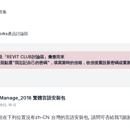
2018 繁體言語安裝包
答集
works產品討論區
及「REVIT CLUB討論區」彙整而來
登入"介面點選"我忘記自己的密碼"，填寫當時的信箱，收信後重設新密碼或重
s_Manage_2018 繁體言語安裝包
9日, 16:12
在下列位置沒有zh-CN 台灣的言語安裝包, 請問可否給我?謝