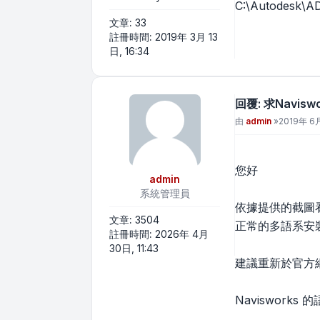
C:\Autodesk\A
文章:
33
註冊時間:
2019年 3月 13
日, 16:34
回覆: 求Navis
文章
由
admin
»
2019年 6月
您好
admin
系統管理員
依據提供的截圖
文章:
3504
正常的多語系安裝包
註冊時間:
2026年 4月
30日, 11:43
建議重新於官方網
Naviswork