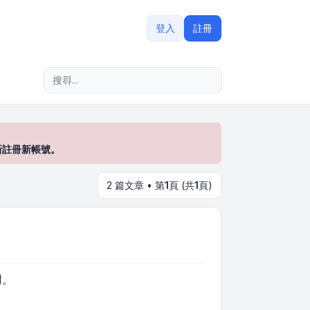
登入
註冊
進階搜尋
新註冊新帳號。
2 篇文章 • 第
1
頁 (共
1
頁)
謝。