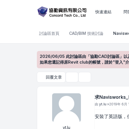
求Navisworks_Manage_
快速連結
問
討論區首頁
CAD/BIM 技術討論
Navis
2026/06/05 此討論區由「協勤CAD討論區」以
如果您還記得原Revit club的帳號，請於"
回覆文章
主題工具
搜尋
求Naviswork
文章
由
yt.lu
»
2019年 6月 1
安裝了英語版，但
yt.lu