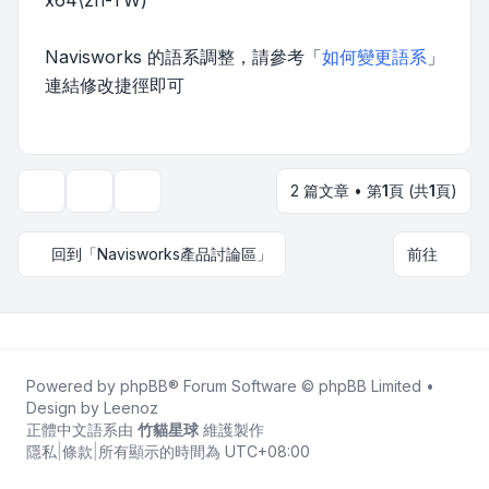
x64\zh-TW)
Navisworks 的語系調整，請參考「
如何變更語系
」
連結修改捷徑即可
2 篇文章 • 第
1
頁 (共
1
頁)
主題工具
顯示和排序選項
回到「Navisworks產品討論區」
前往
Powered by
phpBB
® Forum Software © phpBB Limited •
Design by
Leenoz
正體中文語系由
竹貓星球
維護製作
隱私
|
條款
|
所有顯示的時間為
UTC+08:00