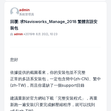
admin
系統管理員
回覆: 求Navisworks_Manage_2018 繁體言語安
裝包
文章
由
admin
»
2019年 6月 20日, 10:23
您好
依據提供的截圖看來，你的安裝包並不完整
正常的多語系安裝包，一定包含簡中(zh-CN)、繁中
(zh-TW)，而且你還缺了一個support目錄
建議重新於官方網站下載「完整安裝程式」，再重
新跑一遍安裝(只要完成解壓縮程序，就可以找到