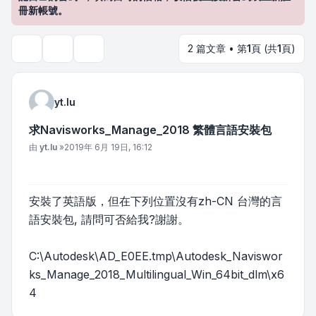
冊新帳號。
2 篇文章 • 第
1
頁 (共
1
頁)
主題工具
搜尋
yt.lu
求Navisworks_Manage_2018 繁體言語安裝包
文章
由
yt.lu
»
2019年 6月 19日, 16:12
安裝了英語版，但在下列位置沒有zh-CN 台灣的言
語安裝包, 請問可否給我?謝謝。
C:\Autodesk\AD_E0EE.tmp\Autodesk_Naviswor
ks_Manage_2018_Multilingual_Win_64bit_dlm\x6
4