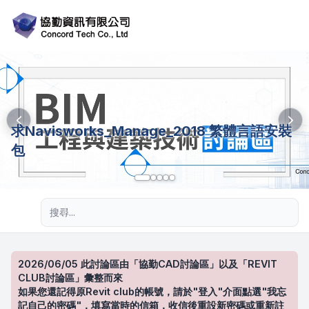
求Navisworks_Manage_2018 繁體言語安裝
包
進階搜尋
2026/06/05 此討論區由「協勤CAD討論區」以及「REVIT
CLUB討論區」彙整而來
如果您還記得原Revit club的帳號，請於"登入"介面點選"我忘
記自己的密碼"，填寫當時的信箱，收信後重設新密碼或重新註