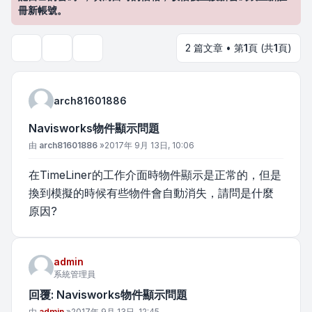
冊新帳號。
2 篇文章 • 第
1
頁 (共
1
頁)
主題工具
搜尋
arch81601886
Navisworks物件顯示問題
文章
由
arch81601886
»
2017年 9月 13日, 10:06
在TimeLiner的工作介面時物件顯示是正常的，但是
換到模擬的時候有些物件會自動消失，請問是什麼
原因?
admin
系統管理員
回覆: Navisworks物件顯示問題
文章
由
admin
»
2017年 9月 13日, 12:45