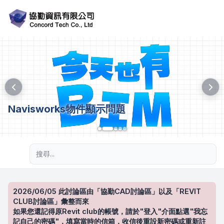
Navisworks物件顯示問題
進階搜尋
2026/06/05 此討論區由「協勤CAD討論區」以及「REVIT
CLUB討論區」彙整而來
如果您還記得原Revit club的帳號，請於"登入"介面點選"我忘
記自己的密碼"，填寫當時的信箱，收信後重設新密碼或重新註