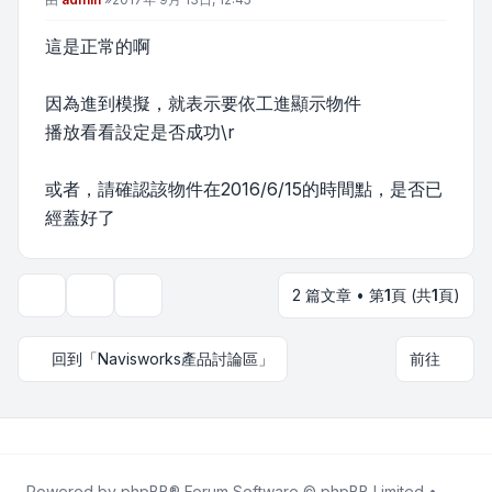
這是正常的啊
因為進到模擬，就表示要依工進顯示物件
播放看看設定是否成功\r
或者，請確認該物件在2016/6/15的時間點，是否已
經蓋好了
2 篇文章 • 第
1
頁 (共
1
頁)
主題工具
顯示和排序選項
回到「Navisworks產品討論區」
前往
Powered by
phpBB
® Forum Software © phpBB Limited •