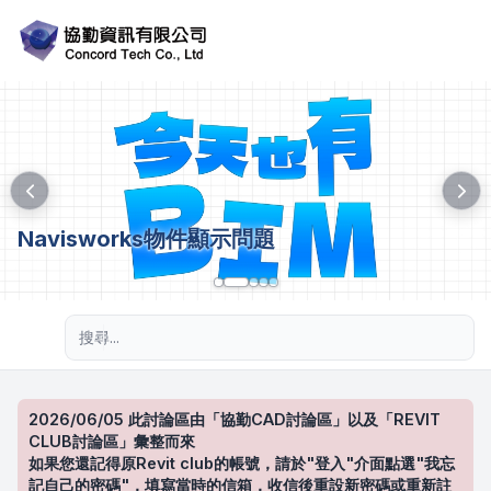
Navisworks物件顯示問題
進階搜尋
2026/06/05 此討論區由「協勤CAD討論區」以及「REVIT
CLUB討論區」彙整而來
如果您還記得原Revit club的帳號，請於"登入"介面點選"我忘
記自己的密碼"，填寫當時的信箱，收信後重設新密碼或重新註