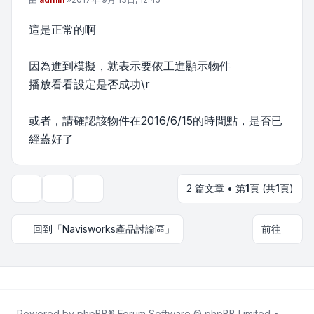
這是正常的啊
因為進到模擬，就表示要依工進顯示物件
播放看看設定是否成功\r
或者，請確認該物件在2016/6/15的時間點，是否已
經蓋好了
2 篇文章 • 第
1
頁 (共
1
頁)
主題工具
顯示和排序選項
回到「Navisworks產品討論區」
前往
Powered by
phpBB
® Forum Software © phpBB Limited •