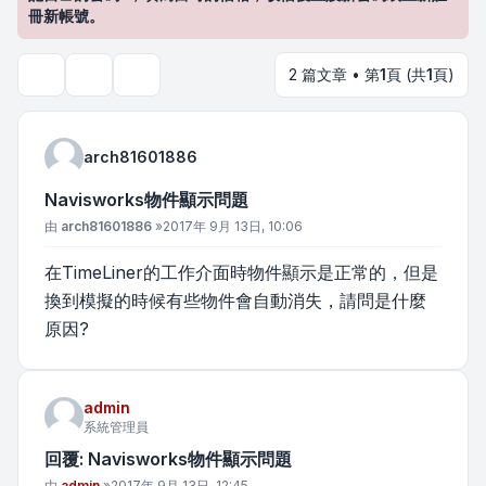
冊新帳號。
2 篇文章 • 第
1
頁 (共
1
頁)
主題工具
搜尋
arch81601886
Navisworks物件顯示問題
文章
由
arch81601886
»
2017年 9月 13日, 10:06
在TimeLiner的工作介面時物件顯示是正常的，但是
換到模擬的時候有些物件會自動消失，請問是什麼
原因?
admin
系統管理員
回覆: Navisworks物件顯示問題
文章
由
admin
»
2017年 9月 13日, 12:45