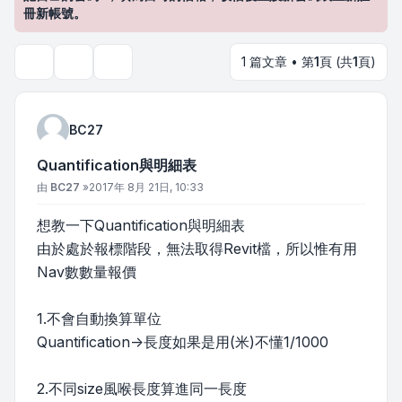
冊新帳號。
1 篇文章 • 第
1
頁 (共
1
頁)
主題工具
搜尋
BC27
Quantification與明細表
文章
由
BC27
»
2017年 8月 21日, 10:33
想教一下Quantification與明細表
由於處於報標階段，無法取得Revit檔，所以惟有用
Nav數數量報價
1.不會自動換算單位
Quantification->長度如果是用(米)不懂1/1000
2.不同size風喉長度算進同一長度