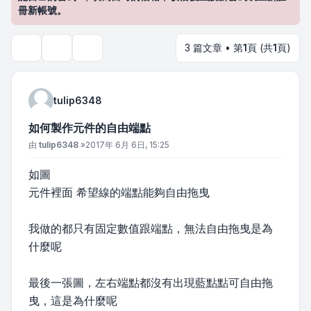
冊新帳號。
3 篇文章 • 第
1
頁 (共
1
頁)
主題工具
搜尋
tulip6348
如何製作元件的自由端點
文章
由
tulip6348
»
2017年 6月 6日, 15:25
如圖
元件裡面 希望線的端點能夠自由拖曳
我做的都只有固定數值跟端點，無法自由拖曳是為
什麼呢
最後一張圖，左右端點都沒有出現藍點點可自由拖
曳，這是為什麼呢