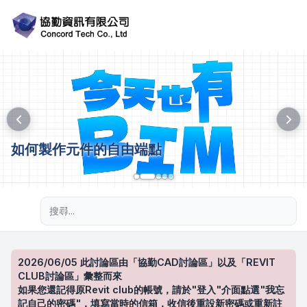
如何製作元件的自由端點
進階搜尋
2026/06/05 此討論區由「協勤CAD討論區」以及「REVIT
CLUB討論區」彙整而來
如果您還記得原Revit club的帳號，請於"登入"介面點選"我忘
記自己的密碼"，填寫當時的信箱，收信後重設新密碼或重新註