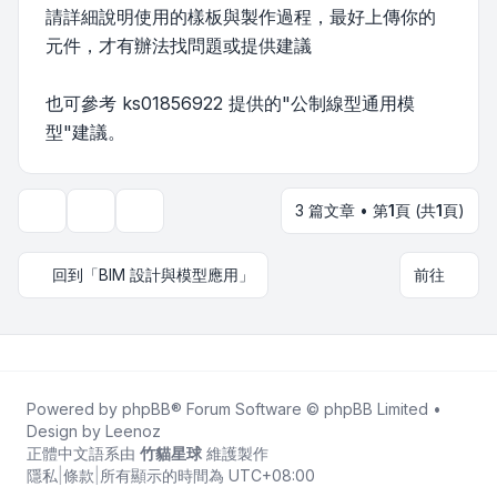
請詳細說明使用的樣板與製作過程，最好上傳你的
元件，才有辦法找問題或提供建議
也可參考 ks01856922 提供的"公制線型通用模
型"建議。
3 篇文章 • 第
1
頁 (共
1
頁)
主題工具
顯示和排序選項
回到「BIM 設計與模型應用」
前往
Powered by
phpBB
® Forum Software © phpBB Limited •
Design by
Leenoz
正體中文語系由
竹貓星球
維護製作
隱私
|
條款
|
所有顯示的時間為
UTC+08:00