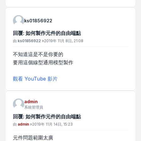
ks01856922
回覆: 如何製作元件的自由端點
文章
由
ks01856922
»
2019年 11月 8日, 21:08
不知道這是不是你要的
要用這個線型通用模型製作
觀看 YouTube 影片
admin
系統管理員
回覆: 如何製作元件的自由端點
文章
由
admin
»
2019年 11月 14日, 15:23
元件問題範圍太廣