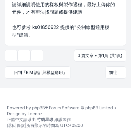
請詳細說明使用的樣板與製作過程，最好上傳你的
元件，才有辦法找問題或提供建議
也可參考 ks01856922 提供的"公制線型通用模
型"建議。
3 篇文章 • 第
1
頁 (共
1
頁)
主題工具
顯示和排序選項
回到「BIM 設計與模型應用」
前往
Powered by
phpBB
® Forum Software © phpBB Limited •
Design by
Leenoz
正體中文語系由
竹貓星球
維護製作
隱私
|
條款
|
所有顯示的時間為
UTC+08:00