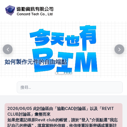
如何製作元件的自由端點
進階搜尋
2026/06/05 此討論區由「協勤CAD討論區」以及「REVIT
CLUB討論區」彙整而來
如果您還記得原Revit club的帳號，請於"登入"介面點選"我忘
記自己的密碼"，填寫當時的信箱，收信後重設新密碼或重新註