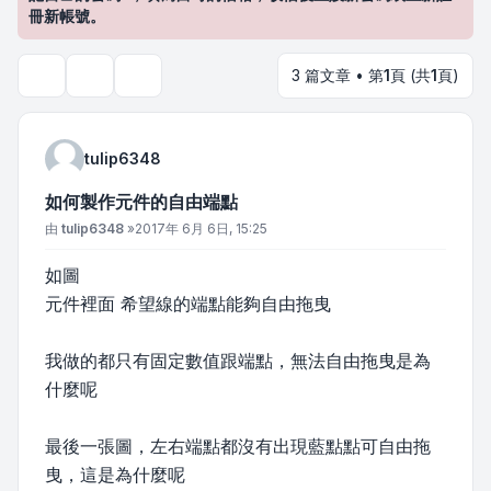
冊新帳號。
3 篇文章 • 第
1
頁 (共
1
頁)
主題工具
搜尋
tulip6348
如何製作元件的自由端點
文章
由
tulip6348
»
2017年 6月 6日, 15:25
如圖
元件裡面 希望線的端點能夠自由拖曳
我做的都只有固定數值跟端點，無法自由拖曳是為
什麼呢
最後一張圖，左右端點都沒有出現藍點點可自由拖
曳，這是為什麼呢