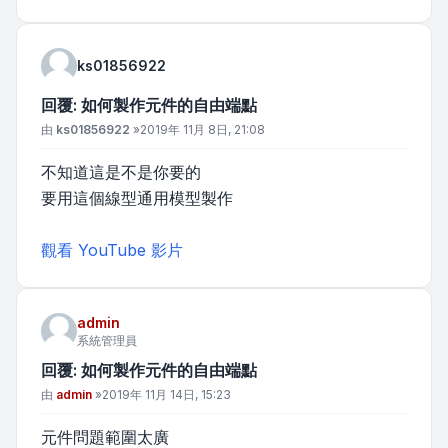
ks01856922
回覆: 如何製作元件的自由端點
文章
由
ks01856922
»
2019年 11月 8日, 21:08
不知道這是不是你要的
要用這個線型通用模型製作
觀看 YouTube 影片
admin
系統管理員
回覆: 如何製作元件的自由端點
文章
由
admin
»
2019年 11月 14日, 15:23
元件問題範圍太廣