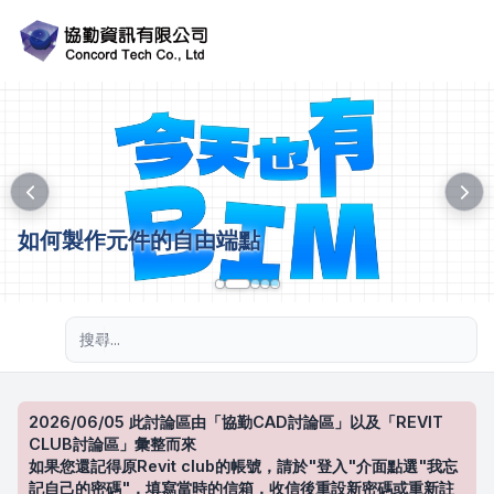
如何製作元件的自由端點
進階搜尋
2026/06/05 此討論區由「協勤CAD討論區」以及「REVIT
CLUB討論區」彙整而來
如果您還記得原Revit club的帳號，請於"登入"介面點選"我忘
記自己的密碼"，填寫當時的信箱，收信後重設新密碼或重新註