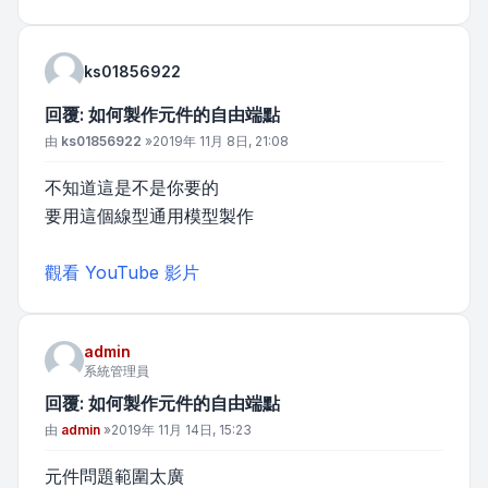
ks01856922
回覆: 如何製作元件的自由端點
文章
由
ks01856922
»
2019年 11月 8日, 21:08
不知道這是不是你要的
要用這個線型通用模型製作
觀看 YouTube 影片
admin
系統管理員
回覆: 如何製作元件的自由端點
文章
由
admin
»
2019年 11月 14日, 15:23
元件問題範圍太廣