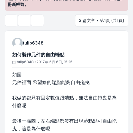
冊新帳號。
3 篇文章 • 第
1
頁 (共
1
頁)
主題工具
搜尋
tulip6348
如何製作元件的自由端點
文章
由
tulip6348
»
2017年 6月 6日, 15:25
如圖
元件裡面 希望線的端點能夠自由拖曳
我做的都只有固定數值跟端點，無法自由拖曳是為
什麼呢
最後一張圖，左右端點都沒有出現藍點點可自由拖
曳，這是為什麼呢