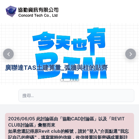
廣聯達TAS土建算量_弧牆與柱的貼齊
進階搜尋
2026/06/05 此討論區由「協勤CAD討論區」以及「REVIT
CLUB討論區」彙整而來
如果您還記得原Revit club的帳號，請於"登入"介面點選"我忘
記自己的密碼"，填寫當時的信箱，收信後重設新密碼或重新註