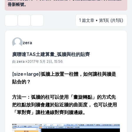
冊新帳號。
1 篇文章 • 第
1
頁 (共
1
頁)
主題工具
搜尋
zera
廣聯達TAS土建算量_弧牆與柱的貼齊
文章
由
zera
»
2017年 5月 2日, 15:56
[size=large]
弧牆上放置一柱體，如何讓柱與牆是
貼合的？
方法一：弧牆的柱可以使用「畫旋轉點」的方式先
把柱點放到牆會趨於貼近牆的曲面度， 也可以使用
「單對齊」讓柱邊線對齊到牆邊線。