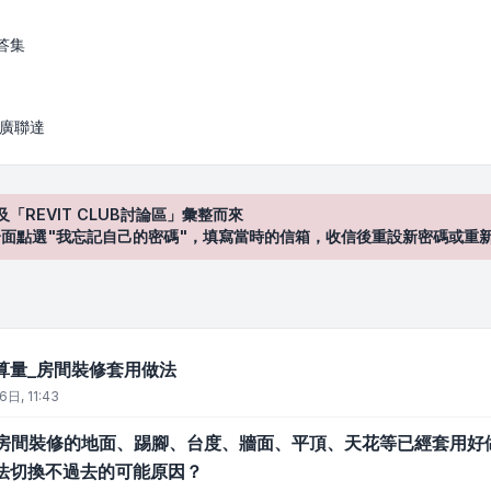
修套用做法
答集
/ 廣聯達
及「REVIT CLUB討論區」彙整而來
登入"介面點選"我忘記自己的密碼"，填寫當時的信箱，收信後重設新密碼或重
算量_房間裝修套用做法
6日, 11:43
rge]當房間裝修的地面、踢腳、台度、牆面、平頂、天花等已經套
法切換不過去的可能原因？