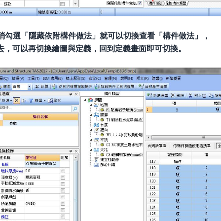
rge]取消勾選「隱藏依附構件做法」就可以切換查看「構件做法」，
去，可以再切換繪圖與定義，回到定義畫面即可切換。