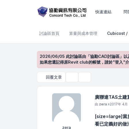
廣聯達TAS土建算量_房間裝
快速連結
問
討論區首頁
算量與成本管理
Cubicost 
2026/06/05 此討論區由「協勤CAD討論區」以
如果您還記得原Revit club的帳號，請於"
回覆文章
主題工具
搜尋
廣聯達TAS土建
文章
由
zera
»
2017年 4月 
[size=la
看已定義好的做
zera