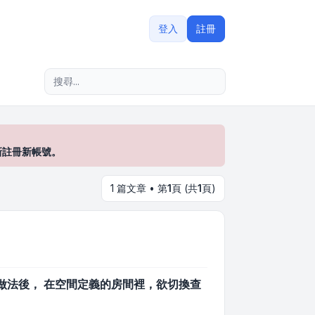
登入
註冊
進階搜尋
新註冊新帳號。
1 篇文章 • 第
1
頁 (共
1
頁)
用好做法後， 在空間定義的房間裡，欲切換查