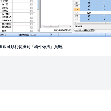
ge]如圖即可順利切換到「構件做法」頁籤。