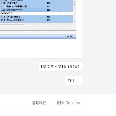
1 篇文章 • 第
1
頁 (共
1
頁)
前往
聯繫我們
刪除 Cookies