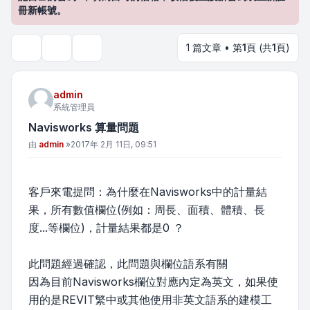
冊新帳號。
1 篇文章 • 第
1
頁 (共
1
頁)
主題工具
搜尋
admin
系統管理員
Navisworks 算量問題
文章
由
admin
»
2017年 2月 11日, 09:51
客戶來電提問：為什麼在Navisworks中的計量結
果，所有數值欄位(例如：周長、面積、體積、長
度...等欄位)，計量結果都是0 ？
此問題經過確認，此問題與欄位語系有關
因為目前Navisworks欄位對應內定為英文，如果使
用的是REVIT繁中或其他使用非英文語系的建模工