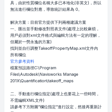
具，由於性質欄位名稱大多已本地化(非英文)，所以
無法進行欄位對應，導致統計結果為 0。
解決方案：目前官方提供下列兩種建議方案
一、匯出並手動修改對照表文件(處理上比較麻煩，
用戶必須對xml文件格式與編輯方法有一定的理解，
但屬於一勞永逸的方案)
找到並自行調整TakeoffPropertyMap.xml文件內
所有欄位
官方參考資料
檔案預設路徑C:\Program
Files\Autodesk\Navisworks Manage
201X\Quantification\takeoff_maps
二、手動進行欄位指定(處理上也要花上一些時間，
不需編輯XML文件)
請參考下方附圖”欄位指定”進行設定，然後再重新計