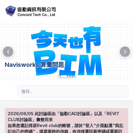
Navisworks 算量問題
進階搜尋
2026/06/05 此討論區由「協勤CAD討論區」以及「REVIT
CLUB討論區」彙整而來
如果您還記得原Revit club的帳號，請於"登入"介面點選"我忘
記自己的密碼"，填寫當時的信箱，收信後重設新密碼或重新註