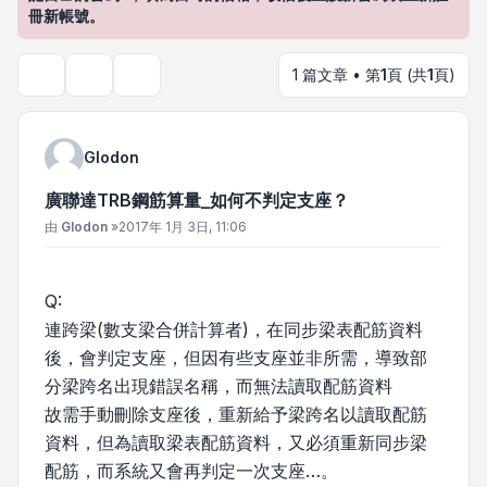
冊新帳號。
1 篇文章 • 第
1
頁 (共
1
頁)
主題工具
搜尋
Glodon
廣聯達TRB鋼筋算量_如何不判定支座？
文章
由
Glodon
»
2017年 1月 3日, 11:06
Q:
連跨梁(數支梁合併計算者)，在同步梁表配筋資料
後，會判定支座，但因有些支座並非所需，導致部
分梁跨名出現錯誤名稱，而無法讀取配筋資料
故需手動刪除支座後，重新給予梁跨名以讀取配筋
資料，但為讀取梁表配筋資料，又必須重新同步梁
配筋，而系統又會再判定一次支座…。