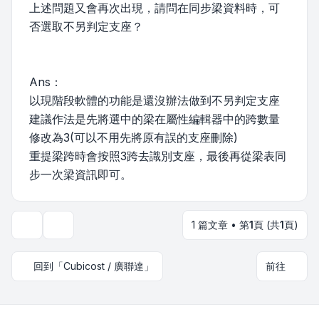
上述問題又會再次出現，請問在同步梁資料時，可
否選取不另判定支座？
Ans：
以現階段軟體的功能是還沒辦法做到不另判定支座
建議作法是先將選中的梁在屬性編輯器中的跨數量
修改為3(可以不用先將原有誤的支座刪除)
重提梁跨時會按照3跨去識別支座，最後再從梁表同
步一次梁資訊即可。
1 篇文章 • 第
1
頁 (共
1
頁)
主題工具
回到「Cubicost / 廣聯達」
前往