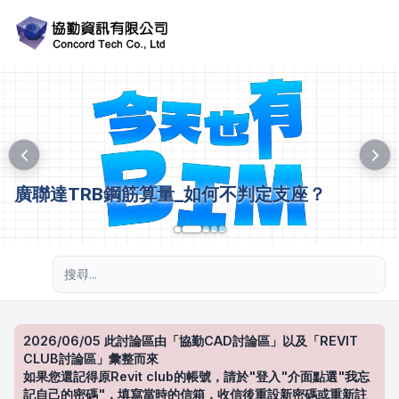
廣聯達TRB鋼筋算量_如何不判定支座？
進階搜尋
2026/06/05 此討論區由「協勤CAD討論區」以及「REVIT
CLUB討論區」彙整而來
如果您還記得原Revit club的帳號，請於"登入"介面點選"我忘
記自己的密碼"，填寫當時的信箱，收信後重設新密碼或重新註