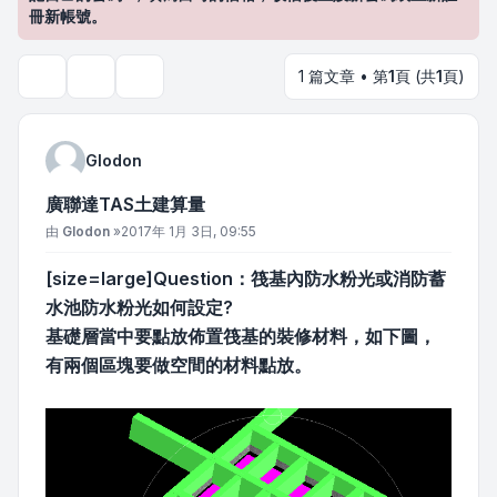
冊新帳號。
1 篇文章 • 第
1
頁 (共
1
頁)
主題工具
搜尋
Glodon
廣聯達TAS土建算量
文章
由
Glodon
»
2017年 1月 3日, 09:55
[size=large]Question：筏基內防水粉光或消防蓄
水池防水粉光如何設定?
基礎層當中要點放佈置筏基的裝修材料，如下圖，
有兩個區塊要做空間的材料點放。