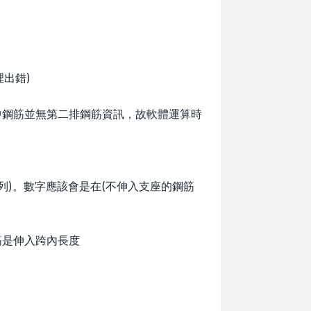
裡出錯)
跨中鋼筋並無第二排鋼筋資訊，故軟體運算時
列)。數字應該會是在(不伸入支座的鋼筋
筋是伸入跨內長度