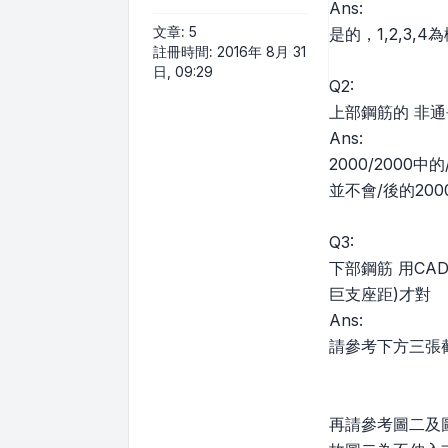
Ans:
文章:
5
是的，1,2,3,
註冊時間:
2016年 8月 31
日, 09:29
Q2:
上部鋼筋的 非通長
Ans:
2000/200
並不會/後的20
Q3:
下部鋼筋 用CA
巨支座距)才對
Ans:
請參考下方三張
再請參考圖二及