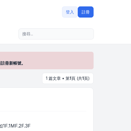
登入
註冊
進階搜尋
新註冊新帳號。
1 篇文章 • 第
1
頁 (共
1
頁)
1MF.2F.3F