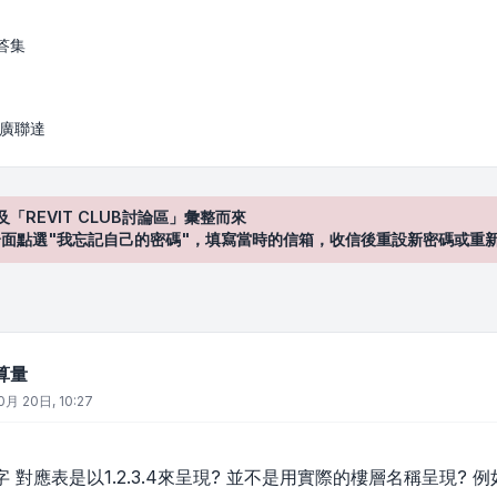
答集
/ 廣聯達
及「REVIT CLUB討論區」彙整而來
登入"介面點選"我忘記自己的密碼"，填寫當時的信箱，收信後重設新密碼或重
算量
0月 20日, 10:27
對應表是以1.2.3.4來呈現? 並不是用實際的樓層名稱呈現? 例如1F.