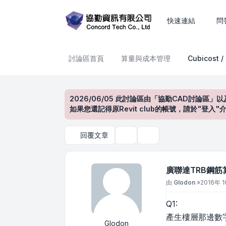
廣聯達TRB鋼筋算量
快速連結
問
討論區首頁
算量與成本管理
Cubicost 
2026/06/05 此討論區由「協勤CAD討論區」以
如果您還記得原Revit club的帳號，請於"
回覆文章
主題工具
搜尋
廣聯達TRB鋼筋
文章
由
Glodon
»
2016年 1
Q1:
產生樓層那邊數字 
Glodon