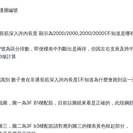
4為樓層編號
筋深入誇內長度 顯示為2000/2000,2000/2000(不知道是哪
0中的/號為區分排數，即便樑表中判斷出是兩排，但因左右支座及
00做計算
D識別 數子會在非通長筋深入誇內長度(不知道為什麼會跑到這一
截圖，圖一為3F B1樑配筋，目前以圖紙來看是正確的，此段鋼
圖三，圖二為3F b3樑配筋請對應到圖三的樑表黃色框起部分，