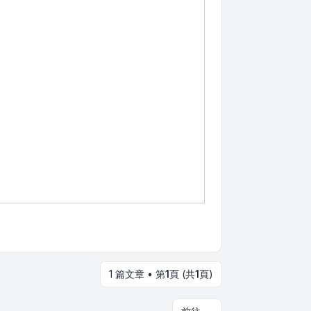
1 篇文章 • 第
1
頁 (共
1
頁)