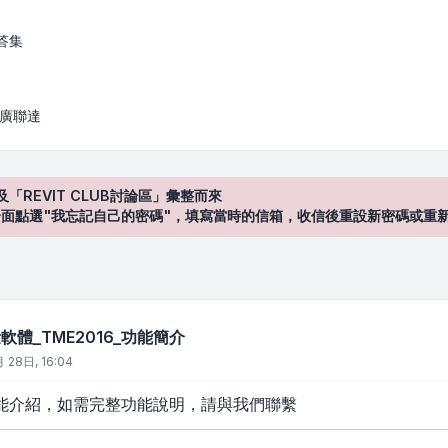
16_功能簡介
答集
/ 廣聯達
及「REVIT CLUB討論區」彙整而來
登入"介面點選"我忘記自己的密碼"，填寫當時的信箱，收信後重設新密碼或重
體_TME2016_功能簡介
 28日, 16:04
能介紹，如需完整功能說明，請與我們聯繫