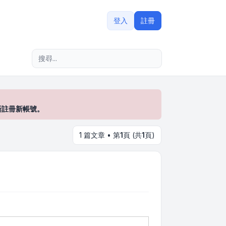
登入
註冊
進階搜尋
新註冊新帳號。
1 篇文章 • 第
1
頁 (共
1
頁)