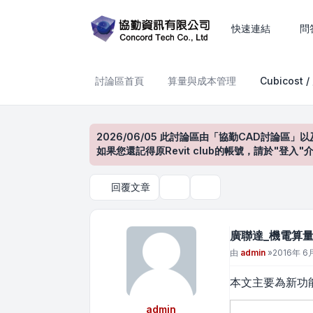
廣聯達_機電算量軟體_TME20
快速連結
問
討論區首頁
算量與成本管理
Cubicost 
2026/06/05 此討論區由「協勤CAD討論區」以
如果您還記得原Revit club的帳號，請於"
回覆文章
主題工具
搜尋
廣聯達_機電算量軟
文章
由
admin
»
2016年 6月
本文主要為新功
admin