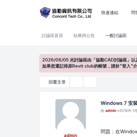
Windows 7 安裝 Offic
快速連結
問
討論區首頁
站務與公告
一般討論區
2026/06/05 此討論區由「協勤CAD討論區」以
如果您還記得原Revit club的帳號，請於"
回覆文章
主題工具
搜尋
Windows 7 
文章
由
admin
»
2016年 1月
問題：在Window
admin