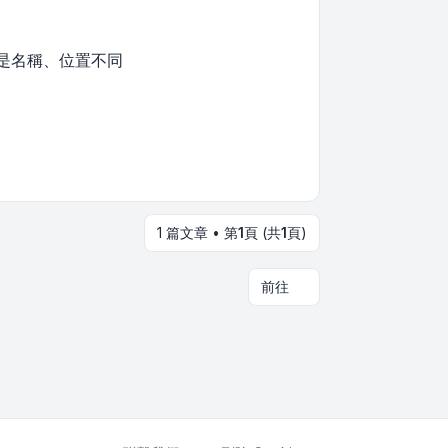
，只是名稱、位置不同
1 篇文章 • 第
1
頁 (共
1
頁)
前往