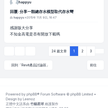
happyu
回覆: 分享一顆總存水模型取代存水彎
文章
由
happyu
»
2015年 11月 9日, 16:47
感謝版大分享
不知金高電是否有開放下載嗎
下一
24 篇文章
1
2
3
主題工具
顯示和排序選項
回到「Revit產品討論區」
前往
Powered by
phpBB
® Forum Software © phpBB Limited •
Design by
Leenoz
正體中文語系由
竹貓星球
維護製作