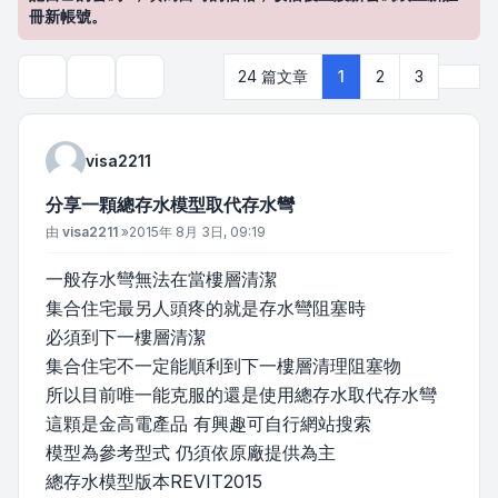
冊新帳號。
下一
24 篇文章
1
2
3
主題工具
搜尋
visa2211
分享一顆總存水模型取代存水彎
文章
由
visa2211
»
2015年 8月 3日, 09:19
一般存水彎無法在當樓層清潔
集合住宅最另人頭疼的就是存水彎阻塞時
必須到下一樓層清潔
集合住宅不一定能順利到下一樓層清理阻塞物
所以目前唯一能克服的還是使用總存水取代存水彎
這顆是金高電產品 有興趣可自行網站搜索
模型為參考型式 仍須依原廠提供為主
總存水模型版本REVIT2015