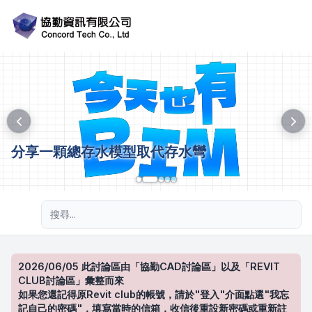
分享一顆總存水模型取代存水彎
進階搜尋
2026/06/05 此討論區由「協勤CAD討論區」以及「REVIT
CLUB討論區」彙整而來
如果您還記得原Revit club的帳號，請於"登入"介面點選"我忘
記自己的密碼"，填寫當時的信箱，收信後重設新密碼或重新註