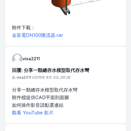
附件下載：
金富電DN100匯流器.rar
visa2211
回覆: 分享一顆總存水模型取代存水彎
文章
由
visa2211
»
2015年 8月 3日, 09:28
分享一顆總存水模型取代存水彎
附件檔提供CAD平面剖面圖
如何操作影音請點選連結
觀看 YouTube 影片