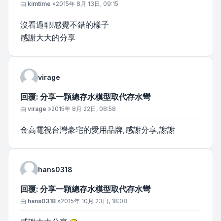
文章
由
kimtime
»
2015年 8月 13日, 09:15
沒看過耶!感覺不錯的樣子
感謝大大的分享
virage
回覆: 分享一顆總存水模型取代存水彎
文章
由
virage
»
2015年 8月 22日, 08:58
金高電視台灣豪宅的愛用品牌,感謝分享,謝謝
hans0318
回覆: 分享一顆總存水模型取代存水彎
文章
由
hans0318
»
2015年 10月 23日, 18:08