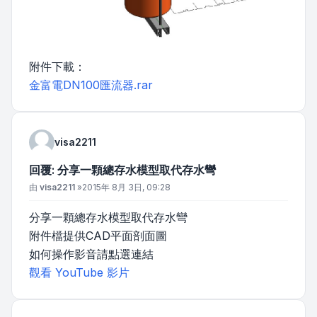
附件下載：
金富電DN100匯流器.rar
visa2211
回覆: 分享一顆總存水模型取代存水彎
文章
由
visa2211
»
2015年 8月 3日, 09:28
分享一顆總存水模型取代存水彎
附件檔提供CAD平面剖面圖
如何操作影音請點選連結
觀看 YouTube 影片