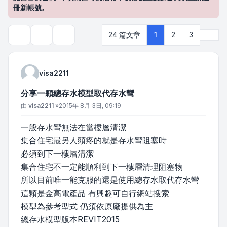
冊新帳號。
下一
24 篇文章
1
2
3
主題工具
搜尋
visa2211
分享一顆總存水模型取代存水彎
文章
由
visa2211
»
2015年 8月 3日, 09:19
一般存水彎無法在當樓層清潔
集合住宅最另人頭疼的就是存水彎阻塞時
必須到下一樓層清潔
集合住宅不一定能順利到下一樓層清理阻塞物
所以目前唯一能克服的還是使用總存水取代存水彎
這顆是金高電產品 有興趣可自行網站搜索
模型為參考型式 仍須依原廠提供為主
總存水模型版本REVIT2015