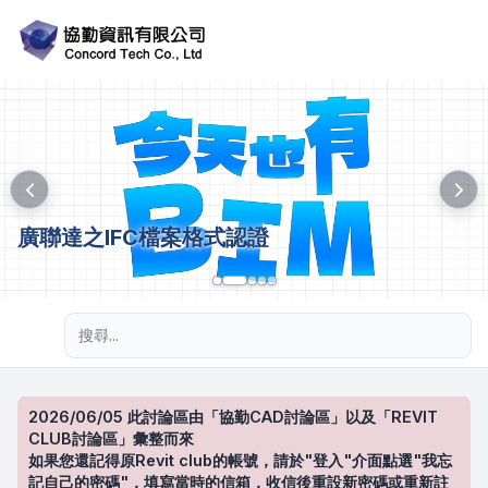
廣聯達之IFC檔案格式認證
進階搜尋
2026/06/05 此討論區由「協勤CAD討論區」以及「REVIT
CLUB討論區」彙整而來
如果您還記得原Revit club的帳號，請於"登入"介面點選"我忘
記自己的密碼"，填寫當時的信箱，收信後重設新密碼或重新註