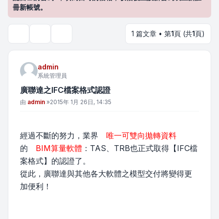
冊新帳號。
1 篇文章 • 第
1
頁 (共
1
頁)
主題工具
搜尋
admin
系統管理員
廣聯達之IFC檔案格式認證
文章
由
admin
»
2015年 1月 26日, 14:35
經過不斷的努力，業界
唯一可雙向拋轉資料
的
BIM算量軟體
：TAS、TRB也正式取得【IFC檔
案格式】的認證了。
從此，廣聯達與其他各大軟體之模型交付將變得更
加便利！