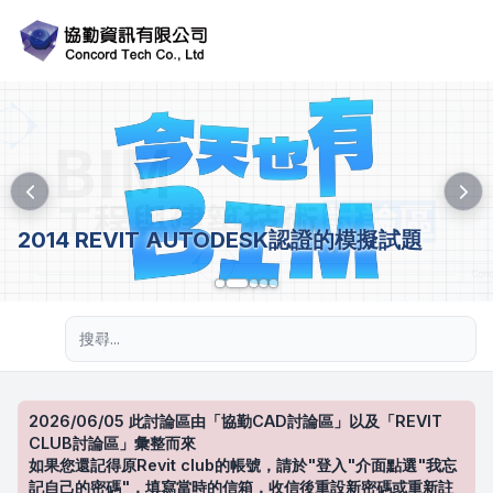
2014 REVIT AUTODESK認證的模擬試題
進階搜尋
2026/06/05 此討論區由「協勤CAD討論區」以及「REVIT
CLUB討論區」彙整而來
如果您還記得原Revit club的帳號，請於"登入"介面點選"我忘
記自己的密碼"，填寫當時的信箱，收信後重設新密碼或重新註