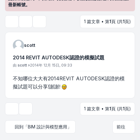
冊新帳號。
1 篇文章 • 第
1
頁 (共
1
頁)
主題工具
搜尋
scott
2014 REVIT AUTODESK認證的模擬試題
文章
由
scott
»
2014年 12月 15日, 09:33
不知哪位大大有2014REVIT AUTODESK認證的模
擬試題可以分享!謝謝!
1 篇文章 • 第
1
頁 (共
1
頁)
主題工具
回到「BIM 設計與模型應用」
前往