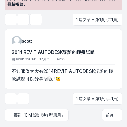
冊新帳號。
1 篇文章 • 第
1
頁 (共
1
頁)
主題工具
搜尋
scott
2014 REVIT AUTODESK認證的模擬試題
文章
由
scott
»
2014年 12月 15日, 09:33
不知哪位大大有2014REVIT AUTODESK認證的模
擬試題可以分享!謝謝!
1 篇文章 • 第
1
頁 (共
1
頁)
主題工具
回到「BIM 設計與模型應用」
前往