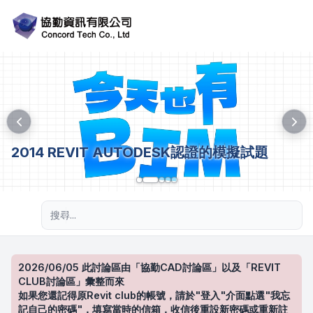
2014 REVIT AUTODESK認證的模擬試題
進階搜尋
2026/06/05 此討論區由「協勤CAD討論區」以及「REVIT
CLUB討論區」彙整而來
如果您還記得原Revit club的帳號，請於"登入"介面點選"我忘
記自己的密碼"，填寫當時的信箱，收信後重設新密碼或重新註