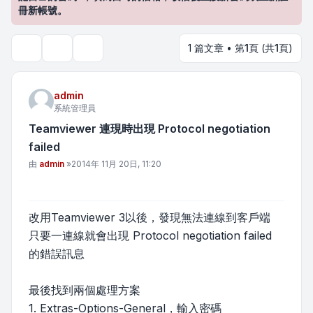
冊新帳號。
1 篇文章 • 第
1
頁 (共
1
頁)
主題工具
搜尋
admin
系統管理員
Teamviewer 連現時出現 Protocol negotiation
failed
文章
由
admin
»
2014年 11月 20日, 11:20
改用Teamviewer 3以後，發現無法連線到客戶端
只要一連線就會出現 Protocol negotiation failed
的錯誤訊息
最後找到兩個處理方案
1. Extras-Options-General，輸入密碼