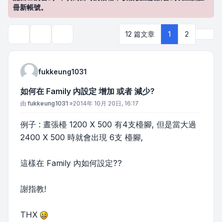
冊新帳號。
下一
12 篇文章
1
2
主題工具
搜尋
fukkeung1031
如何在 Family 內設定 增加 或者 減少?
文章
由
fukkeung1031
»
2014年 10月 20日, 16:17
例子 : 晝張檯 1200 X 500 有4支檯腳, 但是當大過
2400 X 500 時就會出現 6支 檯腳,
這樣在 Family 內如何設定??
謝指教!
THX