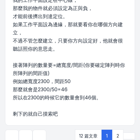
我的工作平面設定在中心線，
那麼我的物件就必須設定為正與負，
才能前後擠出到達定位。
如果工作平面設為邊緣，那就要看你在哪個方向建
立，
不過不管怎麼建立，只要你方向設定好，他就會很
聽話照你的意思走。
接著陣列的數量要=總寬度/間距(你要確定陣列時你
所陣列的間距值)
例如總寬度2300，間距50
那麼就會是2300/50=46
所以在2300的時候它的數量會到46個。
剩下的就自己摸索吧
下一
12 篇文章
1
2
主題工具
顯示和排序選項