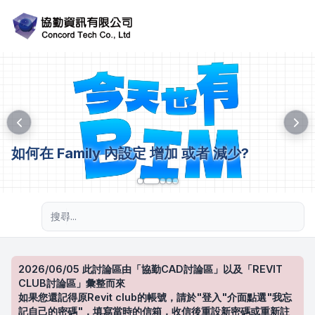
如何在 Family 內設定 增加 或者 減少?
進階搜尋
2026/06/05 此討論區由「協勤CAD討論區」以及「REVIT
CLUB討論區」彙整而來
如果您還記得原Revit club的帳號，請於"登入"介面點選"我忘
記自己的密碼"，填寫當時的信箱，收信後重設新密碼或重新註