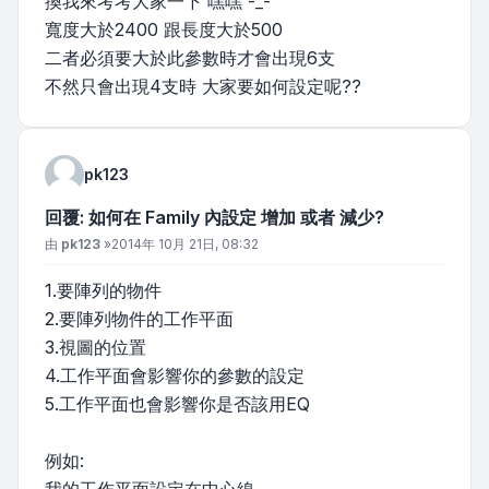
換我來考考大家一下 嘿嘿 -_-"
寬度大於2400 跟長度大於500
二者必須要大於此參數時才會出現6支
不然只會出現4支時 大家要如何設定呢??
pk123
回覆: 如何在 Family 內設定 增加 或者 減少?
文章
由
pk123
»
2014年 10月 21日, 08:32
1.要陣列的物件
2.要陣列物件的工作平面
3.視圖的位置
4.工作平面會影響你的參數的設定
5.工作平面也會影響你是否該用EQ
例如: