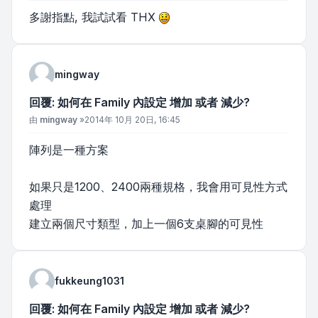
多謝指點, 我試試看 THX
mingway
回覆: 如何在 Family 內設定 增加 或者 減少?
文章
由
mingway
»
2014年 10月 20日, 16:45
陣列是一種方案
如果只是1200、2400兩種規格，我會用可見性方式
處理
建立兩個尺寸類型，加上一個6支桌腳的可見性
fukkeung1031
回覆: 如何在 Family 內設定 增加 或者 減少?