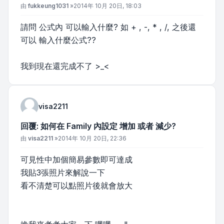
文章
由
fukkeung1031
»
2014年 10月 20日, 18:03
請問 公式內 可以輸入什麼? 如 + , -, * , /, 之後還
可以 輸入什麼公式??
我到現在還完成不了 >_<
visa2211
回覆: 如何在 Family 內設定 增加 或者 減少?
文章
由
visa2211
»
2014年 10月 20日, 22:36
可見性中加個簡易參數即可達成
我貼3張照片來解說一下
看不清楚可以點照片後就會放大