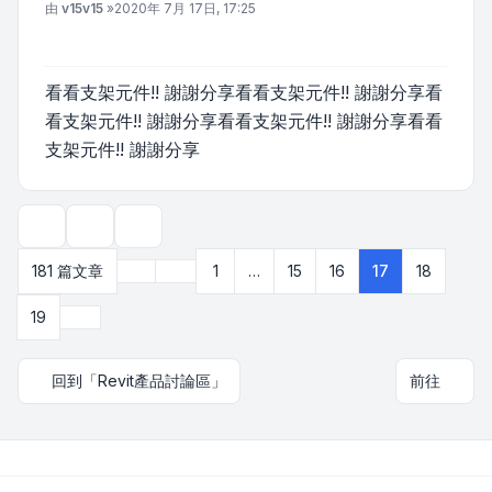
文章
由
v15v15
»
2020年 7月 17日, 17:25
看看支架元件!! 謝謝分享看看支架元件!! 謝謝分享看
看支架元件!! 謝謝分享看看支架元件!! 謝謝分享看看
支架元件!! 謝謝分享
主題工具
顯示和排序選項
上一頁
181 篇文章
1
…
15
16
17
18
第
17
頁 (共
19
頁)
下一頁
19
回到「Revit產品討論區」
前往