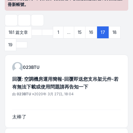
冊新帳號。
主題工具
搜尋
上一頁
181 篇文章
1
…
15
16
17
18
第
17
頁 (共
19
頁)
下一頁
19
023BTU
回覆: 空調機房運用簡報-回覆即送您支吊架元件-若
有無法下載或使用問題請再告知一下
文章
由
023BTU
»
2020年 3月 27日, 18:04
太棒了