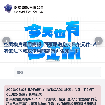
空調機房運用簡報-回覆即送您支吊架元件-若
有無法下載或使用問題請再告知一下
進階搜尋
2026/06/05 此討論區由「協勤CAD討論區」以及「REVIT
CLUB討論區」彙整而來
如果您還記得原Revit club的帳號，請於"登入"介面點選"我忘
記自己的密碼"，填寫當時的信箱，收信後重設新密碼或重新註