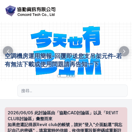
空調機房運用簡報-回覆即送您支吊架元件-若
有無法下載或使用問題請再告知一下
進階搜尋
2026/06/05 此討論區由「協勤CAD討論區」以及「REVIT
CLUB討論區」彙整而來
如果您還記得原Revit club的帳號，請於"登入"介面點選"我忘
記自己的密碼"，填寫當時的信箱，收信後重設新密碼或重新註