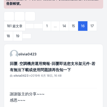
冊新帳號。
主題工具
搜尋
上一頁
181 篇文章
1
…
14
15
16
17
第
16
頁 (共
19
頁)
下一頁
18
19
olivia0423
回覆: 空調機房運用簡報-回覆即送您支吊架元件-若
有無法下載或使用問題請再告知一下
文章
由
olivia0423
»
2019年 6月 18日, 16:48
謝謝版主的分享~~~
感恩~~~