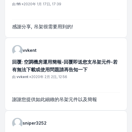
文章
由
fifi
»
2020年 1月 17日, 17:39
感謝分享, 吊架很需要用到的!
vvkent
回覆: 空調機房運用簡報-回覆即送您支吊架元件-若
有無法下載或使用問題請再告知一下
文章
由
vvkent
»
2020年 2月 2日, 12:56
謝謝您提供如此細緻的吊架元件以及簡報
sniper3252