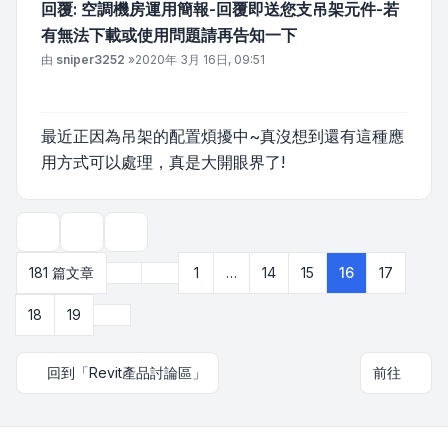
回覆: 空調機房運用簡報-回覆即送您支吊架元件-若
有無法下載或使用問題請再告知一下
文章
由
sniper3252
»
2020年 3月 16日, 09:51
最近正因為吊架的配置煩擾中~真沒想到還有這種應
用方式可以處理，真是大開眼界了!
主題工具
顯示和排序選項
上一頁
181 篇文章
1
…
14
15
16
17
第
16
頁 (共
19
頁)
下一頁
18
19
回到「Revit產品討論區」
前往