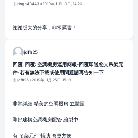
文章
由
ringo43443
»
2019年 11月 19日, 14:20
謝謝版大的分享，非常厲害！
jdfh25
回覆: 回覆: 空調機房運用簡報-回覆即送您支吊架元
件-若有無法下載或使用問題請再告知一下
文章
由
jdfh25
»
2019年 11月 25日, 15:18
非常詳細 精美的空調機房 立體圖
剛好建構空調機房配管 繪製中
有 吊架元件 輔助 會更方便