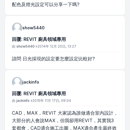
配色及燈光設定可以分享一下嗎?
show5440
回覆: REVIT 廚具領域專用
文章
由
show5440
»
2014年 12月 20日, 13:27
請問 日光採現的設定要怎麼設定比較好?
jackinfo
回覆: REVIT 廚具領域專用
文章
由
jackinfo
»
2015年 11月 17日, 09:04
CAD，MAX，REVIT 大家認為誰做適合室內設計，
大部分的人會說MAX，但我卻用REVIT，其實我3
套都會，CAD適合施工出圖，MAX適合產生最終效