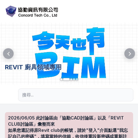
REVIT 廚具領域專用
進階搜尋
2026/06/05 此討論區由「協勤CAD討論區」以及「REVIT
CLUB討論區」彙整而來
如果您還記得原Revit club的帳號，請於"登入"介面點選"我忘
記自己的密碼"，填寫當時的信箱，收信後重設新密碼或重新註