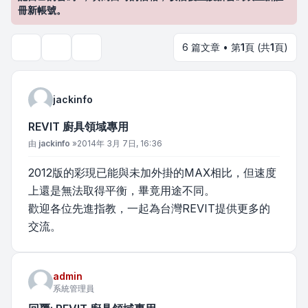
冊新帳號。
6 篇文章 • 第
1
頁 (共
1
頁)
主題工具
搜尋
jackinfo
REVIT 廚具領域專用
文章
由
jackinfo
»
2014年 3月 7日, 16:36
2012版的彩現已能與未加外掛的MAX相比，但速度
上還是無法取得平衡，畢竟用途不同。
歡迎各位先進指教，一起為台灣REVIT提供更多的
交流。
admin
系統管理員