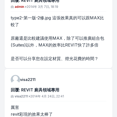
回覆: REVIT 廚具領域專用
文章
由
admin
»
2014年 3月 7日, 18:19
type2-第一版-2修.jpg 這張效果真的可以跟MAX比
較了
原廠還是比較建議使用MAX，除了可以推廣組合包
(Suites)以外，MAX的效率比REVIT快了許多倍
是否可以分享您在設定材質、燈光花費的時間？
visa2211
回覆: REVIT 廚具領域專用
文章
由
visa2211
»
2014年 4月 24日, 22:41
厲害
revit彩現的效果太棒了