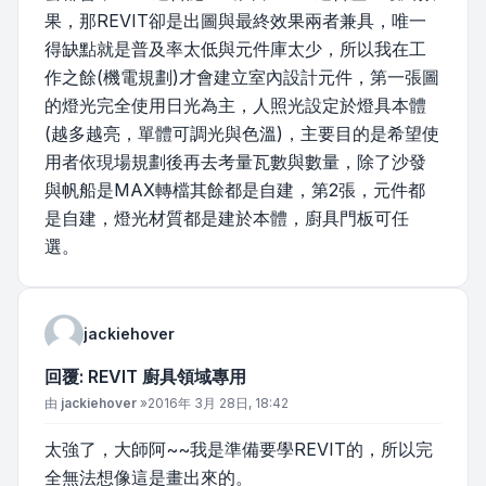
果，那REVIT卻是出圖與最終效果兩者兼具，唯一
得缺點就是普及率太低與元件庫太少，所以我在工
作之餘(機電規劃)才會建立室內設計元件，第一張圖
的燈光完全使用日光為主，人照光設定於燈具本體
(越多越亮，單體可調光與色溫)，主要目的是希望使
用者依現場規劃後再去考量瓦數與數量，除了沙發
與帆船是MAX轉檔其餘都是自建，第2張，元件都
是自建，燈光材質都是建於本體，廚具門板可任
選。
jackiehover
回覆: REVIT 廚具領域專用
文章
由
jackiehover
»
2016年 3月 28日, 18:42
太強了，大師阿~~我是準備要學REVIT的，所以完
全無法想像這是畫出來的。